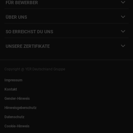
FÜR BEWERBER
Initiativbewerbung
Job Alert Anmeldung
Karriere-Newsletter
Interne Jobs
ÜBER UNS
Freelance Vermittlung
Interne Karriere
Mitarbeiter:innen Login
SO ERREICHST DU UNS
Unsere Standorte
YER Fakten
info@yer.de
Presse
UNSERE ZERTIFIKATE
+49 (0)89 540210-0
Philipp Riedel als Speaker
München
|
Stuttgart
Hamburg
|
Köln
Eventlocation DECK7
Bochum
|
Mannheim
Experts Talk
Nürnberg
|
Frankfurt
Copyright @ YER Deutschland Gruppe
Rostock
|
Berlin
Impressum
Kontakt
Gender-Hinweis
Hinweisgeberschutz
Datenschutz
Cookie-Hinweis