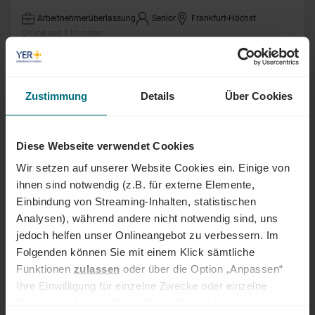
Arbeitnehmerüberlassung
Senior
Frankfurt-Höchst
Online seit 3 Monaten
Operativer Einkäufer (m/w/d)
Zustimmung
Details
Über Cookies
Arbeitnehmerüberlassung
Professional
Philippsburg
Online seit 3 Monaten
Diese Webseite verwendet Cookies
Wir setzen auf unserer Website Cookies ein. Einige von
Leitung Finanzbuchhaltung (m/w/d)
ihnen sind notwendig (z.B. für externe Elemente,
Einbindung von Streaming-Inhalten, statistischen
Festanstellung
Senior
Aldingen
Analysen), während andere nicht notwendig sind, uns
Online seit 3 Monaten
jedoch helfen unser Onlineangebot zu verbessern. Im
Folgenden können Sie mit einem Klick sämtliche
Senior Finanzanalyst (m/w/d)
Funktionen
zulassen
oder über die Option „Anpassen“
Ihre Einwilligung für einzelne Zwecke oder einzelne
Festanstellung
Professional
Stuttgart
Funktionen ändern. Diese Einstellungen können Sie
Online seit 3 Monaten