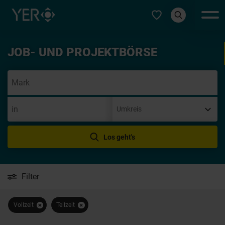
Typ auswählen
JOB- UND PROJEKTBÖRSE
Init
Los geht's
Filter
Vollzeit
Teilzeit