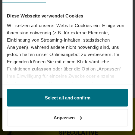
Procurement & Sourcing
HR
Diese Webseite verwendet Cookies
Administration
Finance & Banking
Wir setzen auf unserer Website Cookies ein. Einige von
ihnen sind notwendig (z.B. für externe Elemente,
Einbindung von Streaming-Inhalten, statistischen
Logistics & SCM
Other
Analysen), während andere nicht notwendig sind, uns
jedoch helfen unser Onlineangebot zu verbessern. Im
Construction & Infrastructure
Folgenden können Sie mit einem Klick sämtliche
Funktionen
zulassen
oder über die Option „Anpassen“
Ihre Einwilligung für einzelne Zwecke oder einzelne
Legal & Compliance
Funktionen ändern. Diese Einstellungen können Sie
jederzeit über unseren
Cookie-Hinweis
aufrufen
und/oder nachträglich jederzeit anpassen. Weitere
Select all and confirm
Informationen erhalten Sie über unseren
Cookie-Hinweis
You have not found a suitable
sowie unsere
Datenschutzerklärung
.
vacancy?
Anpassen
SEND US YOUR
SPECULATIVE