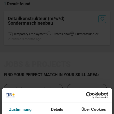
1
Result found
Detailkonstrukteur (m/w/d)
Sondermaschinenbau
Temporary Employment
Professional
Fürstenfeldbruck
Published 3 months ago
JOBS & PROJECTS
FIND YOUR PERFECT MATCH IN YOUR SKILL AREA:
Marketing & Communications
Design & Creative
Sales
IT & Tech
Engineering
Zustimmung
Details
Über Cookies