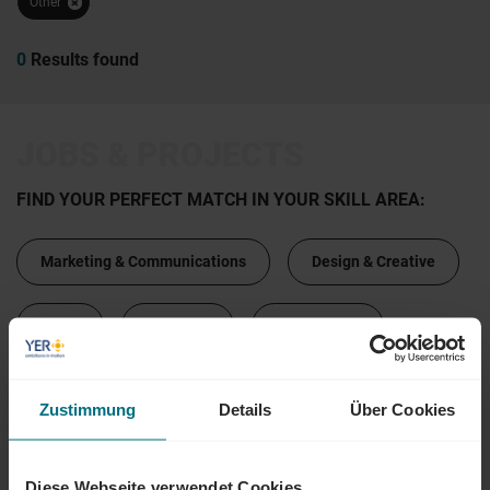
Other
0
Results found
JOBS & PROJECTS
FIND YOUR PERFECT MATCH IN YOUR SKILL AREA:
Marketing & Communications
Design & Creative
Sales
IT & Tech
Engineering
Procurement & Sourcing
HR
Zustimmung
Details
Über Cookies
Administration
Finance & Banking
Diese Webseite verwendet Cookies