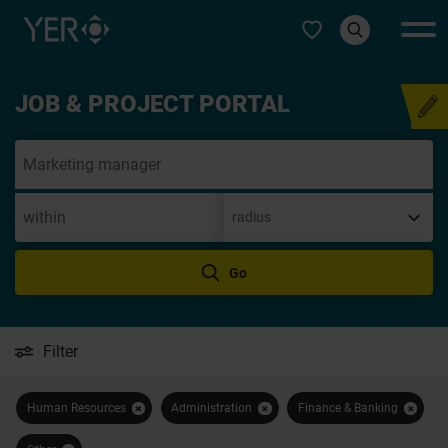
Select type
JOB & PROJECT PORTAL
Speculat
Go
Filter
Human Resources
Administration
Finance & Banking