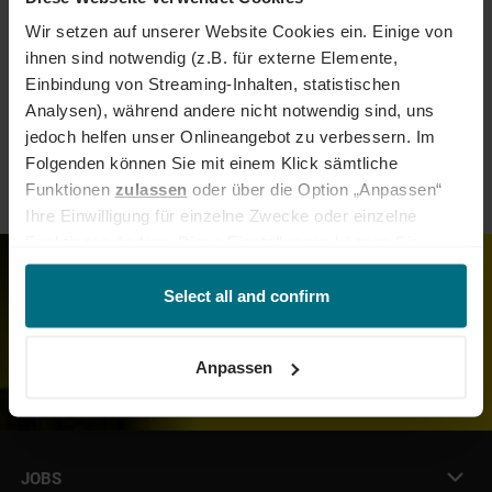
Logistics & SCM
Other
Wir setzen auf unserer Website Cookies ein. Einige von
ihnen sind notwendig (z.B. für externe Elemente,
Einbindung von Streaming-Inhalten, statistischen
Construction & Infrastructure
Analysen), während andere nicht notwendig sind, uns
jedoch helfen unser Onlineangebot zu verbessern. Im
Legal & Compliance
Folgenden können Sie mit einem Klick sämtliche
Funktionen
zulassen
oder über die Option „Anpassen“
Ihre Einwilligung für einzelne Zwecke oder einzelne
Funktionen ändern. Diese Einstellungen können Sie
jederzeit über unseren
Cookie-Hinweis
aufrufen
You have not found a suitable
und/oder nachträglich jederzeit anpassen. Weitere
Select all and confirm
vacancy?
Informationen erhalten Sie über unseren
Cookie-Hinweis
SEND US YOUR
sowie unsere
Datenschutzerklärung
.
SPECULATIVE
Anpassen
APPLICATION
JOBS