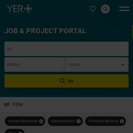
Select type
JOB & PROJECT PORTAL
Specu
Go
Filter
Human Resources
Administration
Finance & Banking