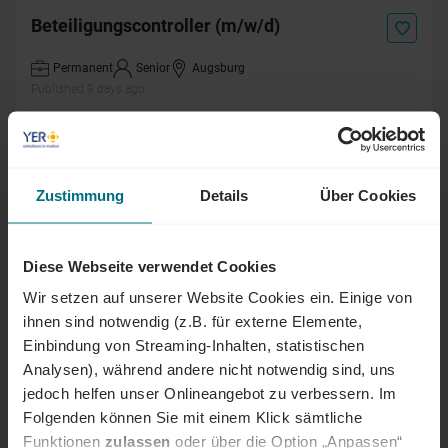
Beteiligungscontroller (m/w/d)
Permanent
Senior
Augsburg
Published 9 days ago
Legal Assistant (m/w/d)
Zustimmung
Details
Über Cookies
Permanent
Professional
Frankfurt
Published 9 days ago
Diese Webseite verwendet Cookies
Legal Assistant (m/w/d)
Wir setzen auf unserer Website Cookies ein. Einige von
ihnen sind notwendig (z.B. für externe Elemente,
Permanent
Junior
München
Einbindung von Streaming-Inhalten, statistischen
Published 9 days ago
Analysen), während andere nicht notwendig sind, uns
jedoch helfen unser Onlineangebot zu verbessern. Im
Folgenden können Sie mit einem Klick sämtliche
Buchhalter (m/w/d)
Immobilienverwaltung
Funktionen
zulassen
oder über die Option „Anpassen“