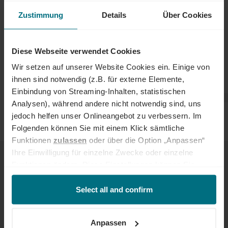
CAN'T FIND A SUITABLE JOB OR PROJECT? NO
Zustimmung
Details
Über Cookies
PROBLEM!
Simply send us your CV, whether you are an applicant or a
freelancer. We will review your documents and contact you if we
Diese Webseite verwendet Cookies
have any suitable jobs or projects.
Wir setzen auf unserer Website Cookies ein. Einige von
Our service is of course
free of charge
.
ihnen sind notwendig (z.B. für externe Elemente,
Einbindung von Streaming-Inhalten, statistischen
Analysen), während andere nicht notwendig sind, uns
jedoch helfen unser Onlineangebot zu verbessern. Im
SPECULATIVE APPLICATION
Folgenden können Sie mit einem Klick sämtliche
Funktionen
zulassen
oder über die Option „Anpassen“
Ihre Einwilligung für einzelne Zwecke oder einzelne
Funktionen ändern. Diese Einstellungen können Sie
Personal data
jederzeit über unseren
Cookie-Hinweis
aufrufen
und/oder nachträglich jederzeit anpassen. Weitere
Select all and confirm
Title
Informationen erhalten Sie über unseren
Cookie-Hinweis
sowie unsere
Datenschutzerklärung
.
Anpassen