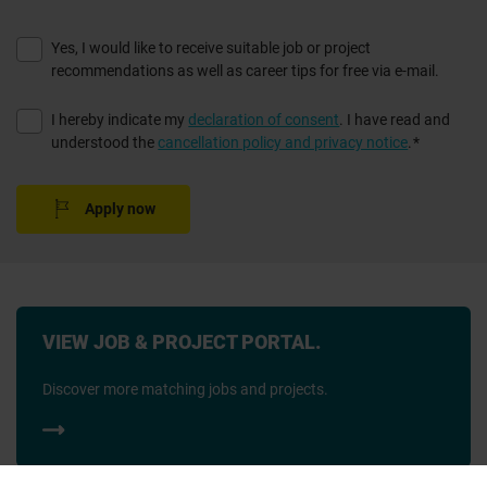
Yes, I would like to receive suitable job or project
recommendations as well as career tips for free via e-mail.
I agree.
I hereby indicate my
declaration of consent
. I have read and
understood the
cancellation policy and privacy notice
.
Apply now
VIEW JOB & PROJECT PORTAL.
Discover more matching jobs and projects.