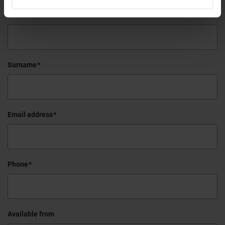
First name
Surname
Email address
Phone
Available from