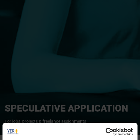
SPECULATIVE APPLICATION
For jobs, projects & freelance assignments