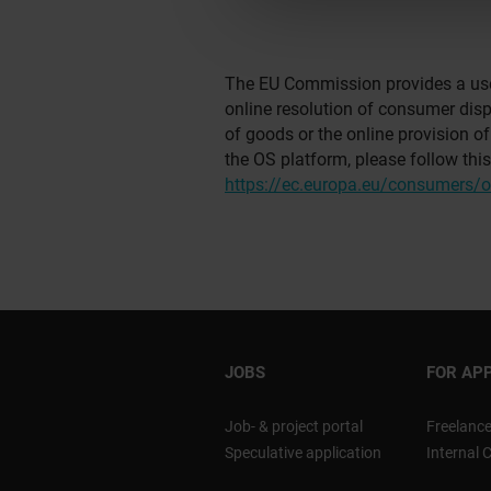
The EU Commission provides a user
online resolution of consumer disp
of goods or the online provision of
the OS platform, please follow this 
https://ec.europa.eu/consumers/o
JOBS
FOR AP
Job- & project portal
Freelanc
Speculative application
Internal 