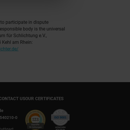
o participate in dispute
esponsible body is the universal
um für Schlichtung e.V.,
4 Kehl am Rhein:
chter.de/
CONTACT US
OUR CERTIFICATES
de
 540210-0
tuttgart