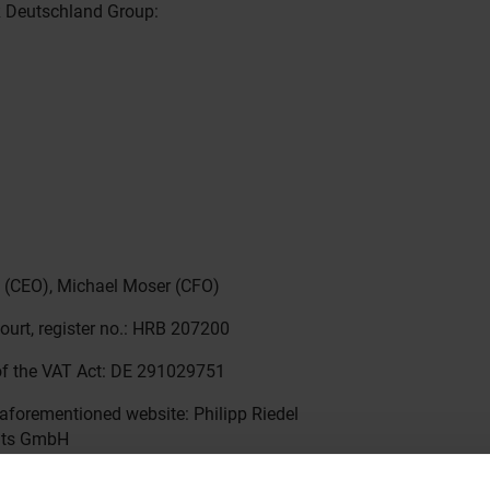
ER Deutschland Group:
l (CEO), Michael Moser (CFO)
court, register no.: HRB 207200
of the VAT Act: DE 291029751
 aforementioned website: Philipp Riedel
ents GmbH