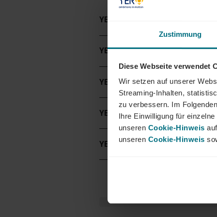
YER EXPERTS GMBH
Zustimmung
YER STAFFING GMBH
Diese Webseite verwendet 
Wir setzen auf unserer Websi
YER PROJECTS GMBH
Streaming-Inhalten, statisti
zu verbessern. Im Folgenden
YER AGRITECH GMBH
Ihre Einwilligung für einzel
unseren
Cookie-Hinweis
auf
unseren
Cookie-Hinweis
sow
YER SERVICE GMBH