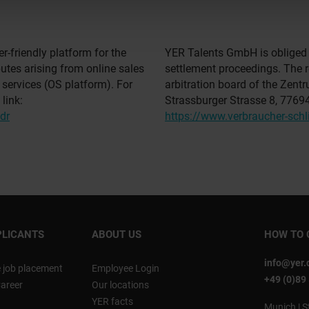
-friendly platform for the
YER Talents GmbH is obliged t
utes arising from online sales
settlement proceedings. The r
 services (OS platform). For
arbitration board of the Zentr
link:
Strassburger Strasse 8, 7769
dr
https://www.verbraucher-schli
PLICANTS
ABOUT US
HOW TO 
info@yer.
e job placement
Employee Login
+49 (0)89
Career
Our locations
YER facts
Munich
|
S