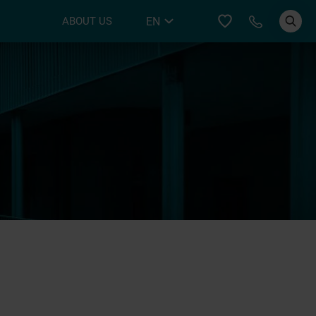
Call YER
EN
ABOUT US
DE