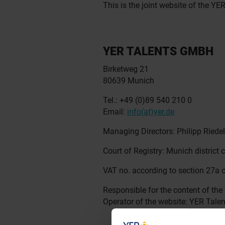
This is the joint website of the Y
YER TALENTS GMBH
Birketweg 21
80639 Munich
Tel.: +49 (0)89 540 210 0
Email:
info(at)yer.de
Managing Directors: Philipp Riede
Court of Registry: Munich district 
VAT no. according to section 27a 
Responsible for the content of the
Operator of the website: YER Tal