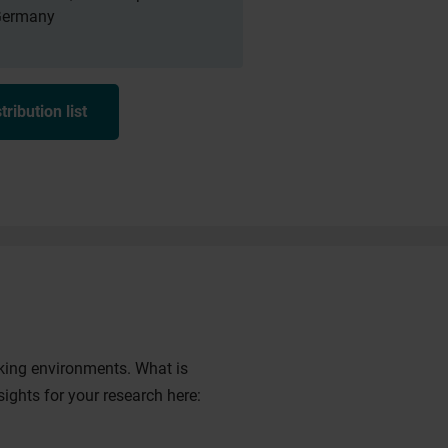
 Germany
ribution list
king environments. What is
ghts for your research here: