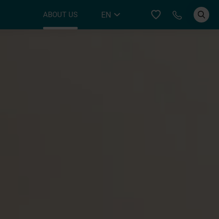
Call YER
EN
ABOUT US
DE