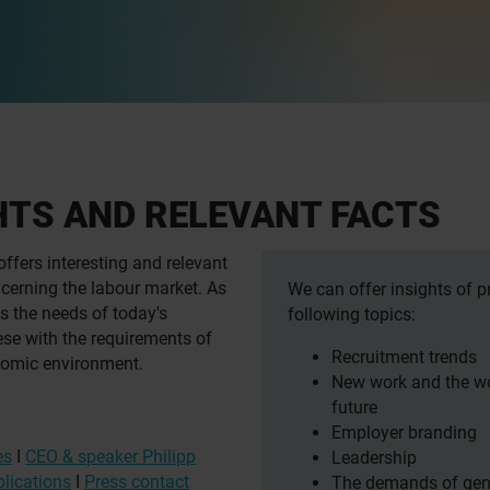
HTS AND RELEVANT FACTS
offers interesting and relevant
cerning the labour market. As
We can offer insights of pr
s the needs of today's
following topics:
se with the requirements of
Recruitment trends
nomic environment.
New work and the wo
future
Employer branding
es
I
CEO & speaker Philipp
Leadership
lications
I
Press contact
The demands of gene