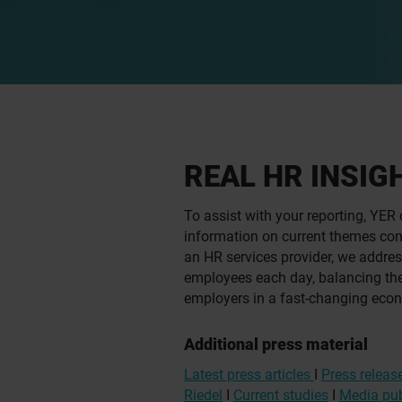
REAL HR INSIG
To assist with your reporting, YER 
information on current themes con
an HR services provider, we addres
employees each day, balancing the
employers in a fast-changing eco
Additional press material
Latest press articles
I
Press releas
Riedel
I
Current studies
I
Media pub