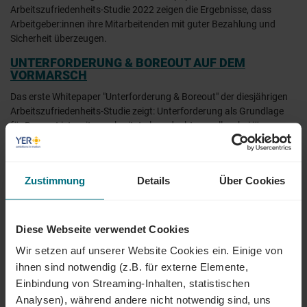
Arbeitszufriedenheits-Studie 2022 zeigen die Ergebnisse, dass
Arbeitgeber:innen ihre Mitarbeitenden mit guter Bezahlung und
Sicherheit überzeugen.
UNTERFORDERUNG & BOREOUT AUF DEM
VORMARSCH
Das erste Whitepaper "Unterforderung & Boreout" der diesjährigen
Arbeitszufriedenheits-Studie zeigt: Unterforderung als Grundlage
für Boreout ist weiter verbreitet als gedacht, vor allem bei jüngeren
Arbeitnehmer:innen. Dazu passt, dass eine signifikante Anzahl der
Befragten einen Jobwechsel plant. Denn einen großen Anteil an der
Unterforderung am Arbeitsplatz haben die Arbeitgeber:innen.
Zustimmung
Details
Über Cookies
Mehr zur Arbeitszufriedenheit in Krisenzeiten Studie 2022
.
Diese Webseite verwendet Cookies
21
Wir setzen auf unserer Website Cookies ein. Einige von
SEPT
ihnen sind notwendig (z.B. für externe Elemente,
2022
Einbindung von Streaming-Inhalten, statistischen
Analysen), während andere nicht notwendig sind, uns