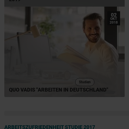
02
OKT
2018
Studien
QUO VADIS "ARBEITEN IN DEUTSCHLAND"
ARBEITSZUFRIEDENHEIT STUDIE 2017