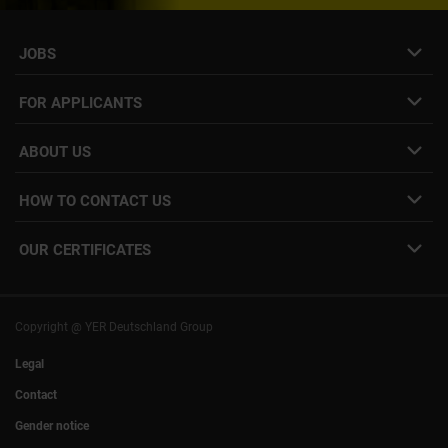
JOBS
Job- & project portal
FOR APPLICANTS
Speculative application
Freelance job placement
ABOUT US
Internal Career
Employee Login
HOW TO CONTACT US
Our locations
YER facts
info@yer.de
Press
OUR CERTIFICATES
+49 (0)89 540210-0
Philipp Riedel as a speaker
Munich
|
Stuttgart
Hamburg
|
Cologne
Eventlocation DECK7
Bochum
I
Mannheim
Nuremberg
I
Frankfurt
Copyright @ YER Deutschland Group
Rostock
Legal
Contact
Gender notice