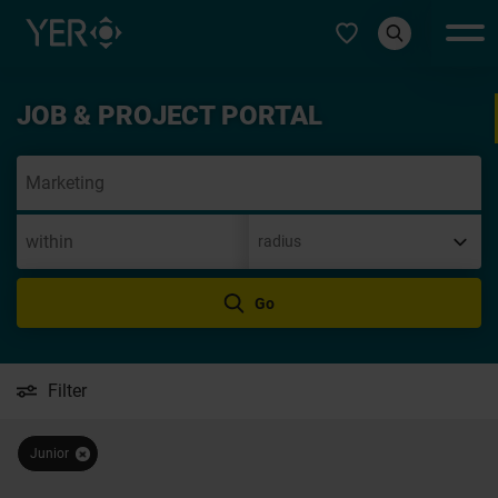
Select type
JOB & PROJECT PORTAL
Specul
Go
Filter
Junior