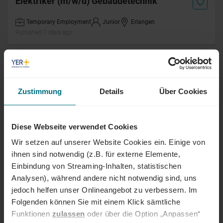
Elektriker (m/w/d) Gebäudetechnik
Temporary Employment
Junior
Erlangen
Published 7 days ago
HR Operations Specialist (m/w/d)
Permanent
Junior
Magdeburg
Zustimmung
Details
Über Cookies
Published 8 days ago
Diese Webseite verwendet Cookies
Technischer Sachbearbeiter (m/w/d)
Wir setzen auf unserer Website Cookies ein. Einige von
ihnen sind notwendig (z.B. für externe Elemente,
Temporary Employment
Junior
Essen
Published 8 days ago
Einbindung von Streaming-Inhalten, statistischen
Analysen), während andere nicht notwendig sind, uns
jedoch helfen unser Onlineangebot zu verbessern. Im
Supply Chain Manager (m/w/d)
Folgenden können Sie mit einem Klick sämtliche
Italienischer Markt
Funktionen
zulassen
oder über die Option „Anpassen“