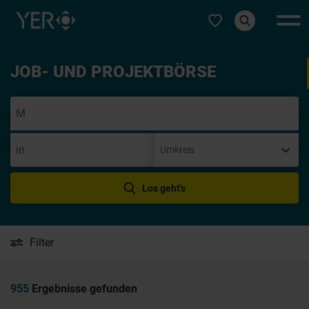
Typ auswählen
JOB- UND PROJEKTBÖRSE
Initi
Los geht's
Filter
955
Ergebnisse gefunden