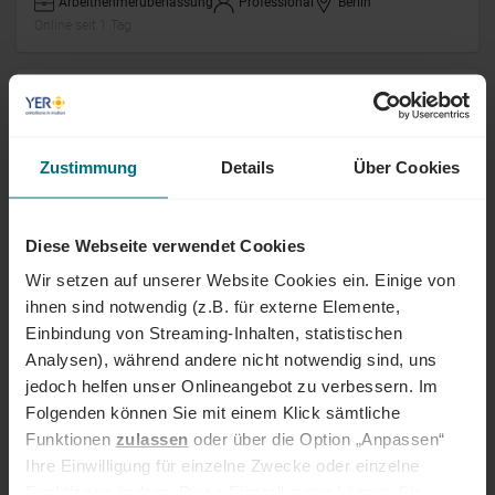
Arbeitnehmerüberlassung
Professional
Berlin
Online seit 1 Tag
Mitarbeiter Technischer
Vertriebsinnendienst (m/w/d)
Zustimmung
Details
Über Cookies
Festanstellung
Senior
Hamburg
Online seit 2 Tagen
Diese Webseite verwendet Cookies
Sachbearbeiter (m/w/d)
Wir setzen auf unserer Website Cookies ein. Einige von
Produktionscontrolling
ihnen sind notwendig (z.B. für externe Elemente,
Einbindung von Streaming-Inhalten, statistischen
Arbeitnehmerüberlassung
Professional
Büchen
Online seit 2 Tagen
Analysen), während andere nicht notwendig sind, uns
jedoch helfen unser Onlineangebot zu verbessern. Im
Folgenden können Sie mit einem Klick sämtliche
Referent Regulierungsmanagement
Funktionen
zulassen
oder über die Option „Anpassen“
(m/w/d)
Ihre Einwilligung für einzelne Zwecke oder einzelne
Funktionen ändern. Diese Einstellungen können Sie