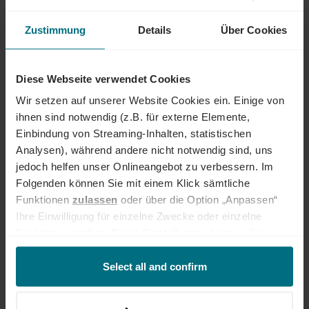
Umfeld mit professionellen Projekt- und Security-Teams
Europaweite Reisetätigkeit und Einblicke in großskalige
Zustimmung
Details
Über Cookies
Standort- und Infrastrukturprojekte
Sehr gute Möglichkeit, Erfahrung in einem der
renommiertesten Technologie- und Logistikunternehmen
Diese Webseite verwendet Cookies
weltweit zu sammeln
Wir setzen auf unserer Website Cookies ein. Einige von
Langfristige Projektperspektive mit Option auf Verlängerung
ihnen sind notwendig (z.B. für externe Elemente,
Einbindung von Streaming-Inhalten, statistischen
Der Einstieg erfolgt im Rahmen der Arbeitnehmerüberlassung
Analysen), während andere nicht notwendig sind, uns
jedoch helfen unser Onlineangebot zu verbessern. Im
Folgenden können Sie mit einem Klick sämtliche
Funktionen
zulassen
oder über die Option „Anpassen“
ABOUT YER GERMANY
Ihre Einwilligung für einzelne Zwecke oder einzelne
Funktionen ändern. Diese Einstellungen können Sie
Egal ob als Junior, Professional oder Führungskraft: Wir begleiten den
jederzeit über unseren
Cookie-Hinweis
aufrufen
gesamten Karriereweg. Bundesweit warten attraktive Jobs,
und/oder nachträglich jederzeit anpassen. Weitere
Select all and confirm
insbesondere in den Bereichen Mobility, Tech und Energy. Unser Ziel ist
es dabei stets, das Perfect Match zwischen Talenten und
Informationen erhalten Sie über unseren
Cookie-Hinweis
Unternehmen zu finden. Als Teil der YER Group wächst unser Angebot
sowie unsere
Datenschutzerklärung
.