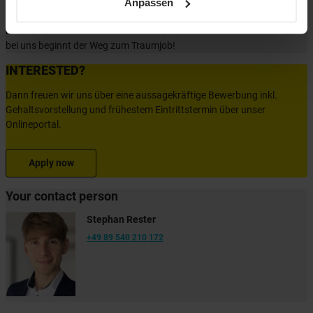
an internationalen Services stetig weiter und eröffnet auch berufliche
Anpassen
Perspektiven über Ländergrenzen hinweg. Ob im Einsatz bei einem
renommierten Kundenunternehmen oder im internen Team von YER -
bei uns beginnt der Weg zum Traumjob!
INTERESTED?
Dann freuen wir uns über eine aussagekräftige Bewerbung inkl.
Gehaltsvorstellung und frühestem Eintrittstermin über unser
Onlineportal.
Apply now
Your contact person
Stephan Rester
+49 89 540 210 172