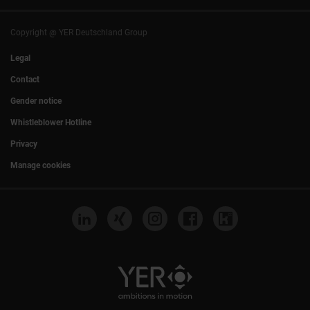
Hamburg
|
Cologne
Eventlocation DECK7
Bochum
I
Mannheim
Nuremberg
I
Frankfurt
Copyright @ YER Deutschland Group
Rostock
Legal
Contact
Gender notice
Whistleblower Hotline
Privacy
Manage cookies