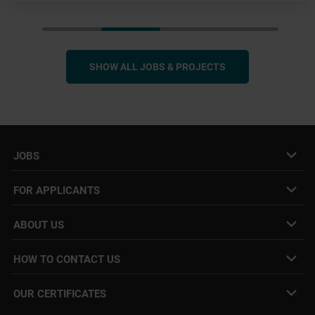
SHOW ALL JOBS & PROJECTS
JOBS
Job- & project portal
FOR APPLICANTS
Speculative application
Freelance job placement
ABOUT US
Internal Career
Employee Login
HOW TO CONTACT US
Our locations
YER facts
info@yer.de
Press
OUR CERTIFICATES
+49 (0)89 540210-0
Philipp Riedel as a speaker
Munich
|
Stuttgart