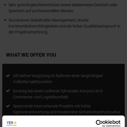
Sehr gute Englischkenntnisse sowie idealerweise Deutsch oder
Spanisch auf professionellem Niveau.
Souveränes Stakeholder-Management, starke
Kommunikationsfähigkeiten und ein hoher Qualitätsanspruch in
der Projektumsetzung.
WHAT WE OFFER YOU
Attraktive Vergütung im Rahmen einer langfristigen
Vollzeitprojektposition
Einstieg bei einem weltweit führenden Konzern im E-
Commerce- und Logistikumfeld
Spannende internationale Projekte mit hoher
Eigenverantwortung und modernster Sicherheitsinfrastruktur
Zusammenarbeit in einem dynamischen, internationalen