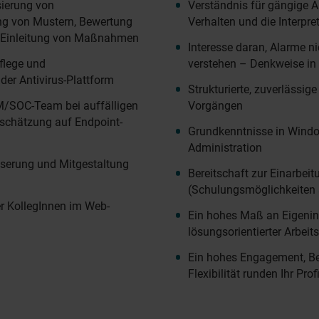
sierung von
Verständnis für gängige A
ng von Mustern, Bewertung
Verhalten und die Interpre
 Einleitung von Maßnahmen
Interesse daran, Alarme ni
pflege und
verstehen – Denkweise 
er Antivirus-Plattform
Strukturierte, zuverlässig
/SOC-Team bei auffälligen
Vorgängen
inschätzung auf Endpoint-
Grundkenntnisse in Windo
Administration
serung und Mitgestaltung
Bereitschaft zur Einarbei
(Schulungsmöglichkeiten 
er KollegInnen im Web-
Ein hohes Maß an Eigeninit
lösungsorientierter Arbei
Ein hohes Engagement, Be
Flexibilität runden Ihr Prof