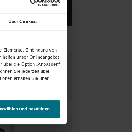
ynamisches Arbeitsumfeld
Über Cookies
ne Elemente, Einbindung von
h helfen unser Onlineangebot
r über die Option „Anpassen“
desweit warten attraktive Jobs,
önnen Sie jederzeit über
ct Match zwischen Talenten und
tionen erhalten Sie über
tetig weiter und eröffnet auch
enunternehmen oder im internen
uswählen und bestätigen
e Ansprechperson