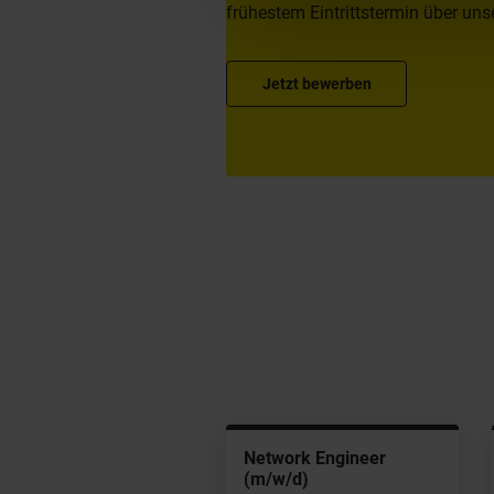
frühestem Eintrittstermin über unse
Jetzt bewerben
 Security Experte
Network Engineer
/w/d)
(m/w/d)