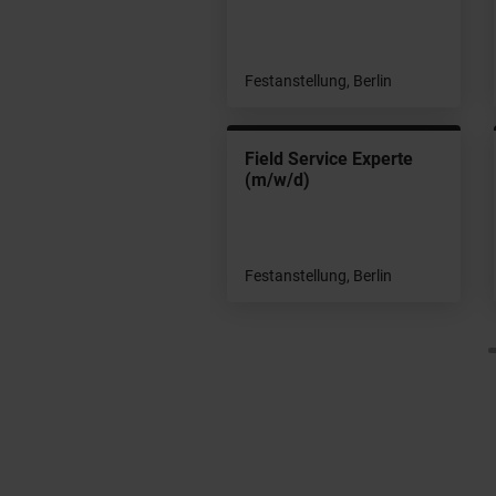
tanstellung, Berlin
Festanstellung, Berlin
stemadministrator
Field Service Experte
trix (m/w/d)
(m/w/d)
tanstellung, Berlin
Festanstellung, Berlin