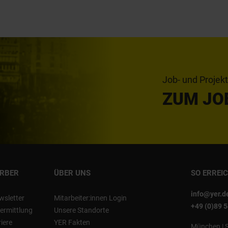
Job- und Projek
ZUM JO
ERBER
ÜBER UNS
SO ERREI
info@yer.d
wsletter
Mitarbeiter:innen Login
+49 (0)89 
ermittlung
Unsere Standorte
riere
YER Fakten
München
|