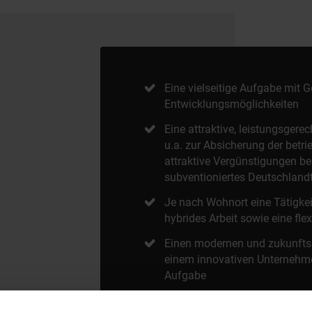
Eine vielseitige Aufgabe mit 
Entwicklungsmöglichkeiten
Eine attraktive, leistungsger
u.a. zur Absicherung der betri
attraktive Vergünstigungen be
subventioniertes Deutschlandt
Je nach Wohnort eine Tätigke
hybrides Arbeit sowie eine fle
Einen modernen und zukunftss
einem innovativen Unternehme
Aufgabe
Exzellente bedarfsgerechte W