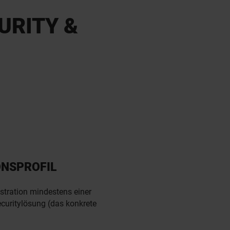
URITY &
ONSPROFIL
stration mindestens einer
ecuritylösung (das konkrete