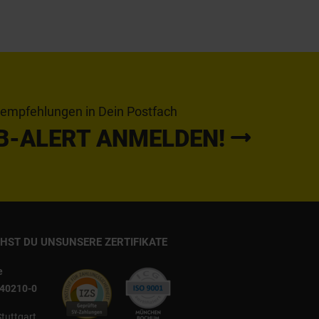
tempfehlungen in Dein Postfach
B-ALERT ANMELDEN!
CHST DU UNS
UNSERE ZERTIFIKATE
e
540210-0
Stuttgart