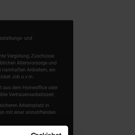
Gestaltungs- und
echte Vergütung, Zuschüsse
eblichen Altersvorsorge und
i namhaften Anbietern, ein
icket Job u.v.m.
it aus dem Homeoffice oder
xible Vertrauensarbeitszeit
icheren Arbeitsplatz in
n mit einer sinnstiftenden
eiterbildungsmöglichkeiten