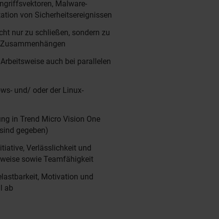
ngriffsvektoren, Malware-
tation von Sicherheitsereignissen
cht nur zu schließen, sondern zu
in Zusammenhängen
e Arbeitsweise auch bei parallelen
ws- und/ oder der Linux-
tung in Trend Micro Vision One
sind gegeben)
iative, Verlässlichkeit und
tsweise sowie Teamfähigkeit
lastbarkeit, Motivation und
il ab