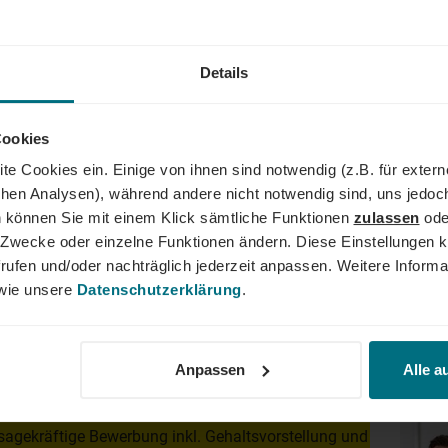
sowie ein angenehmes und d
mit Team & Expertise
Details
Cookies
te Cookies ein. Einige von ihnen sind notwendig (z.B. für exter
AND
schen Analysen), während andere nicht notwendig sind, uns jedoc
 können Sie mit einem Klick sämtliche Funktionen
zulassen
ode
der Führungskraft: Wir begleiten den gesamten Karriereweg. Bun
ne Zwecke oder einzelne Funktionen ändern. Diese Einstellungen k
lity, Tech und Energy. Unser Ziel ist es dabei stets, das Perfe
rufen und/oder nachträglich jederzeit anpassen. Weitere Informa
er YER Group wächst unser Angebot an internationalen Services s
ie unsere
Datenschutzerklärung
.
dergrenzen hinweg. Ob im Einsatz bei einem renommierten Kund
der Weg zum Traumjob!
Anpassen
Alle a
Dein
sagekräftige Bewerbung inkl. Gehaltsvorstellung und