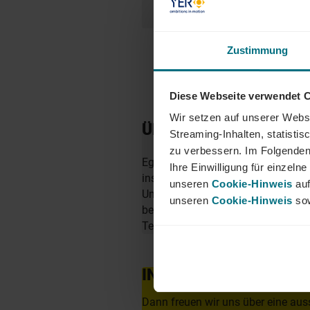
Zustimmung
Diese Webseite verwendet 
Wir setzen auf unserer Websi
ÜBER YER DEUTSCHL
Streaming-Inhalten, statisti
zu verbessern. Im Folgenden
Egal ob als Junior, Professional o
Ihre Einwilligung für einzel
insbesondere in den Bereichen Mobi
unseren
Cookie-Hinweis
auf
Unternehmen zu finden. Als Teil d
unseren
Cookie-Hinweis
sow
berufliche Perspektiven über Län
Team von YER - bei uns beginnt 
INTERESSIERT?
Dann freuen wir uns über eine aus