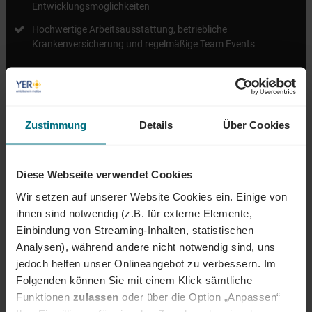
Entwicklungsmöglichkeiten
Hochwertige Arbeitsausstattung, betriebliche
Krankenversicherung und regelmäßige Team Events
ÜBER YER DEUTSCHLAND
Zustimmung
Details
Über Cookies
Egal ob als Junior, Professional oder Führungskraft: Wir begleiten den
gesamten Karriereweg. Bundesweit warten attraktive Jobs,
Diese Webseite verwendet Cookies
insbesondere in den Bereichen Mobility, Tech und Energy. Unser Ziel ist
es dabei stets, das Perfect Match zwischen Talenten und
Wir setzen auf unserer Website Cookies ein. Einige von
Unternehmen zu finden. Als Teil der YER Group wächst unser Angebot
ihnen sind notwendig (z.B. für externe Elemente,
an internationalen Services stetig weiter und eröffnet auch berufliche
Einbindung von Streaming-Inhalten, statistischen
Perspektiven über Ländergrenzen hinweg. Ob im Einsatz bei einem
Analysen), während andere nicht notwendig sind, uns
renommierten Kundenunternehmen oder im internen Team von YER -
jedoch helfen unser Onlineangebot zu verbessern. Im
bei uns beginnt der Weg zum Traumjob!
Folgenden können Sie mit einem Klick sämtliche
INTERESSIERT?
Funktionen
zulassen
oder über die Option „Anpassen“