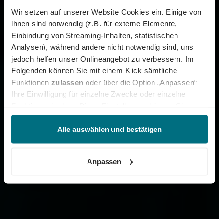
Wir setzen auf unserer Website Cookies ein. Einige von
ihnen sind notwendig (z.B. für externe Elemente,
Einbindung von Streaming-Inhalten, statistischen
Analysen), während andere nicht notwendig sind, uns
jedoch helfen unser Onlineangebot zu verbessern. Im
Folgenden können Sie mit einem Klick sämtliche
Funktionen
zulassen
oder über die Option „Anpassen“
Ihre Einwilligung für einzelne Zwecke oder einzelne
Funktionen ändern. Diese Einstellungen können Sie
jederzeit über unseren
Cookie-Hinweis
aufrufen
und/oder nachträglich jederzeit anpassen. Weitere
Alle auswählen und bestätigen
Informationen erhalten Sie über unseren
Cookie-Hinweis
sowie unsere
Datenschutzerklärung
.
Anpassen