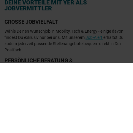
DEINE VORTEILE MIT YER ALS
JOBVERMITTLER
GROSSE JOBVIELFALT
Wähle Deinen Wunschjob in Mobility, Tech & Energy - einige davon
findest Du exklusiv nur bei uns. Mit unserem
Job-Alert
erhältst Du
zudem jederzeit passende Stellenangebote bequem direkt in Dein
Postfach.
PERSÖNLICHE BERATUNG &
TRANSPARENZ
Profitiere von unserer persönlichen Beratung und Vorbereitung auf
das Vorstellungsgespräch - unsere Recruiterinnen prüfen nicht nur
Deine Bewerbungsunterlagen auf Herz und Nieren, coachen Dich
und bereiten Dich so optimal auf das Vorstellungsgespräch vor. Sie
führen auch die Gehaltsverhandlung mit Deinem Unternehmen. So
bekommst Du im Idealfall Deinen Wunschjob inklusive Traumgehalt.
LANGFRISTIGE KARRIEREBEGLEITUNG
Job vermittelt, Arbeit getan? Nicht so bei uns. Wir sind auch nach