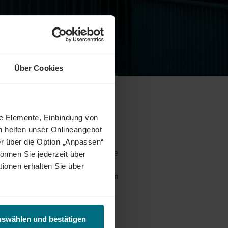
Über Cookies
ne Elemente, Einbindung von
h helfen unser Onlineangebot
r über die Option „Anpassen“
 Sie in Ihrer Personalplanung
die
önnen Sie jederzeit über
icherheit, Kosteneffizienz und
tionen erhalten Sie über
ns Ihr Perfect Match für Ihr Team
iete
try
und
Finance
.
uswählen und bestätigen