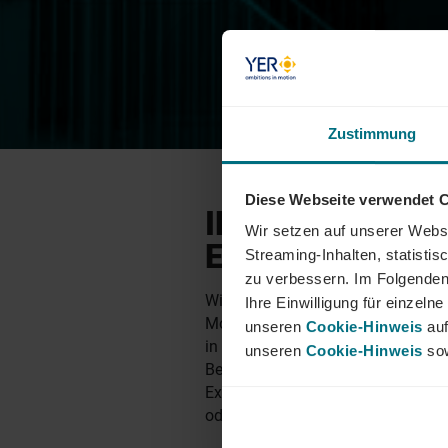
Zustimmung
Diese Webseite verwendet 
INNOVATIVE LE
Wir setzen auf unserer Websi
ERFOLG
Streaming-Inhalten, statisti
zu verbessern. Im Folgenden
Wir bieten Ihnen als personalsuc
Ihre Einwilligung für einzel
Mobility, Tech & Energy-Sektor die 
unseren
Cookie-Hinweis
auf
in dem für Sie passenden Vertrag
unseren
Cookie-Hinweis
sow
Bedürfnissen und Ihrem Budget ver
Expert:innen in der Festanstellung,
oder Freelancer:innen für Ihre Proje