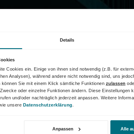
Details
Cookies
ISTUNGEN FÜR IHREN
te Cookies ein. Einige von ihnen sind notwendig (z.B. für exter
schen Analysen), während andere nicht notwendig sind, uns jedoc
 können Sie mit einem Klick sämtliche Funktionen
zulassen
ode
hendes Unternehmen in
Mit unseren Leistungen haben
ne Zwecke oder einzelne Funktionen ändern. Diese Einstellungen k
Expertise, die Sie benötigen,
maximale Flexibilität, Rechtss
rufen und/oder nachträglich jederzeit anpassen. Weitere Informa
smodell. Ganz nach Ihren
Transparenz. Finden Sie mit u
ie unsere
Datenschutzerklärung
.
mitteln wir Ihnen
in einen unserer vier Fachgeb
 Arbeitneh
merüberlassung
Digital & Marketing
,
IT
,
Indus
kte.
Anpassen
Alle a