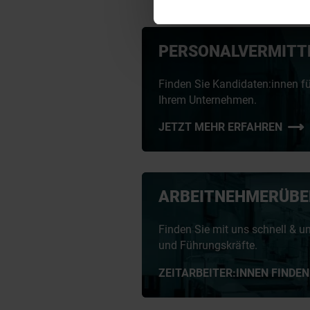
PERSONALVERMITT
Finden Sie Kandidaten:innen fü
Ihrem Unternehmen.
JETZT MEHR ERFAHREN
ARBEITNEHMERÜBE
Finden Sie mit uns schnell & un
und Führungskräfte.
ZEITARBEITER:INNEN FINDEN