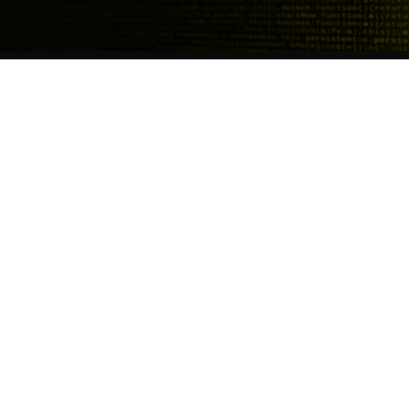
JOBS
FÜR BEW
Job- & Projektbörse
Karriere-Ne
Initiativbewerbung
Freelance V
Job Alert Anmeldung
Interne Kar
Interne Jobs
Copyright @ YER Deutschland Gruppe