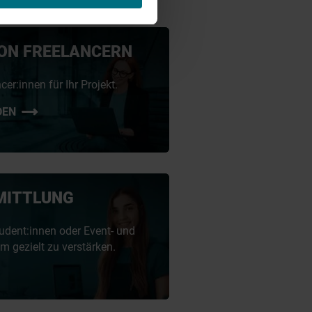
ON FREELANCERN
er:innen für Ihr Projekt.
DEN
MITTLUNG
udent:innen oder Event- und
m gezielt zu verstärken.