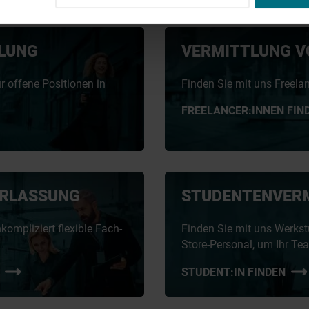
LUNG
VERMITTLUNG V
r offene Positionen in
Finden Sie mit uns Freelanc
FREELANCER:INNEN FIN
RLASSUNG
STUDENTENVER
kompliziert flexible Fach-
Finden Sie mit uns Werkst
Store-Personal, um Ihr Tea
STUDENT:IN FINDEN