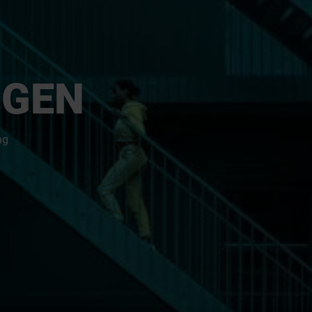
NGEN
ng