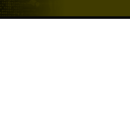
ERBER
ÜBER UNS
SO ERREI
info@yer.d
wsletter
Mitarbeiter:innen Login
+49 (0)89 
ermittlung
Unsere Standorte
riere
YER Fakten
München
|
Presse
Hamburg
|
Bochum
|
M
Philipp Riedel als Speaker
Nürnberg
|
Eventlocation DECK7
Rostock
|
Be
Experts Talk