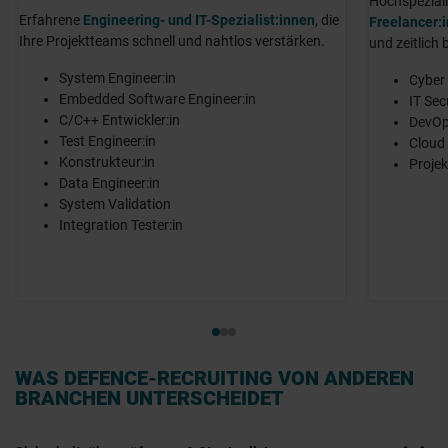
Hochspeziali
Erfahrene
Engineering- und IT-Spezialist:innen
, die
Freelancer:
Ihre Projektteams schnell und nahtlos verstärken.
und zeitlich
System Engineer:in
Cyber 
Embedded Software Engineer:in
IT Sec
C/C++ Entwickler:in
DevOp
Test Engineer:in
Cloud 
Konstrukteur:in
Projek
Data Engineer:in
System Validation
Integration Tester:in
WAS DEFENCE-RECRUITING VON ANDEREN
BRANCHEN UNTERSCHEIDET