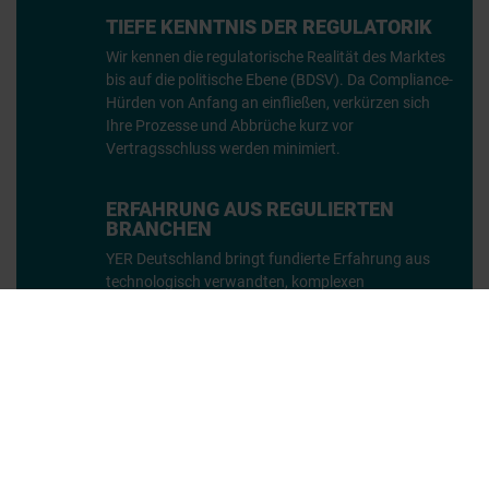
TIEFE KENNTNIS DER REGULATORIK
Wir kennen die regulatorische Realität des Marktes
bis auf die politische Ebene (BDSV). Da Compliance-
Hürden von Anfang an einfließen, verkürzen sich
Ihre Prozesse und Abbrüche kurz vor
Vertragsschluss werden minimiert.
ERFAHRUNG AUS REGULIERTEN
BRANCHEN
YER Deutschland bringt fundierte Erfahrung aus
technologisch verwandten, komplexen
Industriesektoren mit. Unsere starken Wurzeln im
High-Tech-Recruiting für Automotive und komplexe
Industrie-Projekte bilden das Fundament für
unseren Erfolg im Defence-Sektor.
AKTIVIERUNG VON DUAL-USE-
TALENTPOOLS
Wir identifizieren gezielt Kandidat:innen aus zivilen