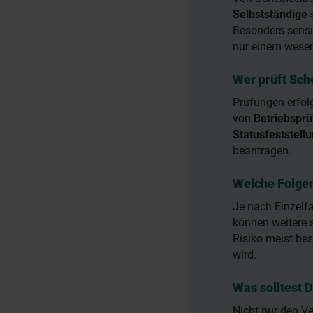
Selbstständige
Besonders sensib
nur einem wesen
Wer prüft Sch
Prüfungen erfol
von
Betriebspr
Statusfeststell
beantragen.
Welche Folgen
Je nach Einzelf
können weitere s
Risiko meist be
wird.
Was solltest 
Nicht nur den Ve