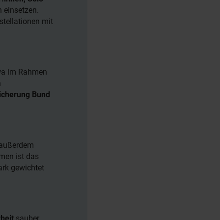
n einsetzen.
stellationen mit
twa im Rahmen
n
sicherung Bund
 außerdem
hmen ist das
ark gewichtet
beit
sauber