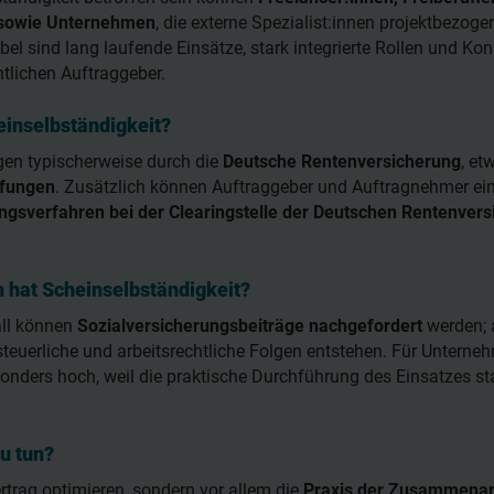
 sowie Unternehmen
, die externe Spezialist:innen projektbezoge
el sind lang laufende Einsätze, stark integrierte Rollen und Kon
tlichen Auftraggeber.
einselbständigkeit?
gen typischerweise durch die
Deutsche Rentenversicherung
, e
üfungen
. Zusätzlich können Auftraggeber und Auftragnehmer ei
ungsverfahren bei der Clearingstelle der Deutschen Rentenver
 hat Scheinselbständigkeit?
all können
Sozialversicherungsbeiträge nachgefordert
werden;
teuerliche und arbeitsrechtliche Folgen entstehen. Für Unterne
sonders hoch, weil die praktische Durchführung des Einsatzes st
Du tun?
rtrag optimieren, sondern vor allem die
Praxis der Zusammenar