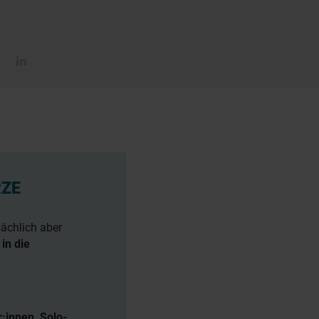
RZE
sächlich aber
d
in die
r:innen, Solo-