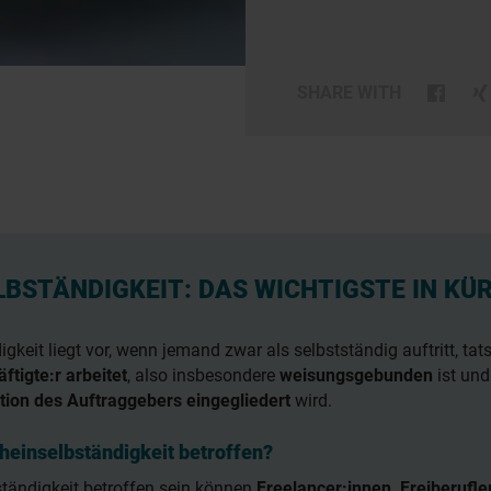
SHARE WITH
LBSTÄNDIGKEIT: DAS WICHTIGSTE IN KÜ
gkeit liegt vor, wenn jemand zwar als selbstständig auftritt, tat
ftigte:r arbeitet
, also insbesondere
weisungsgebunden
ist un
tion des Auftraggebers eingegliedert
wird.
cheinselbständigkeit betroffen?
tändigkeit betroffen sein können
Freelancer:innen, Freiberufle