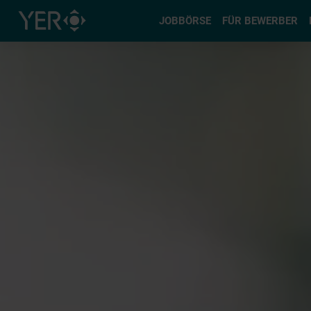
Typ auswä
JOBBÖRSE
FÜR BEWERBER