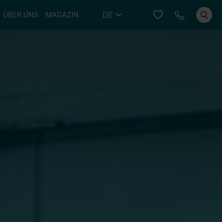
Bei YER an
DE
ÜBER UNS
MAGAZIN
EN