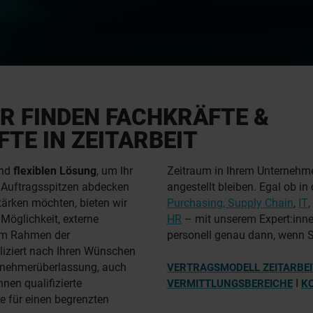
IR FINDEN FACHKRÄFTE &
TE IN ZEITARBEIT
nd
flexiblen Lösung
, um Ihr
Zeitraum in Ihrem Unternehmen
 Auftragsspitzen abdecken
angestellt bleiben. Egal ob i
tärken möchten, bieten wir
Purchasing, Supply Chain
,
IT
,
 Möglichkeit, externe
HR
– mit unserem Expert:inne
m Rahmen der
personell genau dann, wenn S
iziert nach Ihren Wünschen
itnehmerüberlassung, auch
VERTRAGSMODELL ZEITARBEI
hnen qualifizierte
I
VERMITTLUNGSBEREICHE
K
ie für einen begrenzten