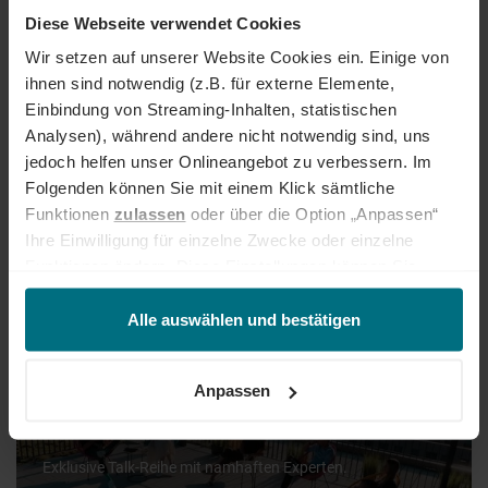
DIE ARBEITSWELT IM HIGHSPEED-
Diese Webseite verwendet Cookies
WANDEL
Wir setzen auf unserer Website Cookies ein. Einige von
ihnen sind notwendig (z.B. für externe Elemente,
Unsere Arbeitswelt dreht sich immer schneller – und damit wachsen
Einbindung von Streaming-Inhalten, statistischen
auch die Herausforderungen für Unternehmen und
Analysen), während andere nicht notwendig sind, uns
Personalverantwortliche. Mit unseren Content-Formaten, Studien
jedoch helfen unser Onlineangebot zu verbessern. Im
und Networking-Events erhalten Sie nicht nur neue Insights, Trends
und Wissen rund um New Work, Unternehmertum, Leadership und
Folgenden können Sie mit einem Klick sämtliche
HR, sondern auch spezifische Einblicke in die Mobility-, Tech- und
Funktionen
zulassen
oder über die Option „Anpassen“
Energy-Branche.
Ihre Einwilligung für einzelne Zwecke oder einzelne
Funktionen ändern. Diese Einstellungen können Sie
Viel Spaß beim Inspirierenlassen und Vernetzen!
jederzeit über unseren
Cookie-Hinweis
aufrufen
und/oder nachträglich jederzeit anpassen. Weitere
Alle auswählen und bestätigen
YER EVENTS
Informationen erhalten Sie über unseren
Cookie-Hinweis
sowie unsere
Datenschutzerklärung
.
Anpassen
EXPERTS TALK
Exklusive Talk-Reihe mit namhaften Experten.