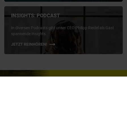
INSIGHTS: PODCAST
In diversen Podcasts gibt unser CEO Philipp Riedel als Gast
spannende Insights
JETZT REINHÖREN!
Sie suchen neue
Mitarbeiter:innen für Ihr Team?
WIR UNTERSTÜTZEN SIE
GERNE!