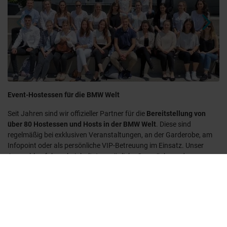
Event-Hostessen für die BMW Welt
Seit Jahren sind wir offizieller Partner für die
Bereitstellung von
über 80 Hostessen und Hosts in der BMW Welt
. Diese sind
regelmäßig bei exklusiven Veranstaltungen, an der Garderobe, am
Infopoint oder als persönliche VIP-Betreuung im Einsatz. Unser
Auswahlverfahren beinhaltet persönliche Gespräche und
Vorstellungsrunden in unseren eigenen Räumlichkeiten, um
sicherzustellen, dass wir nur die besten Kandidat:innen vermitteln.
Denn nur motiviertes Personal trägt dazu bei, dass sich aus
Gesprächen Kundenbeziehungen entwickeln können.
Der Zusammenhalt unter den Hosts und Hostessen ist uns