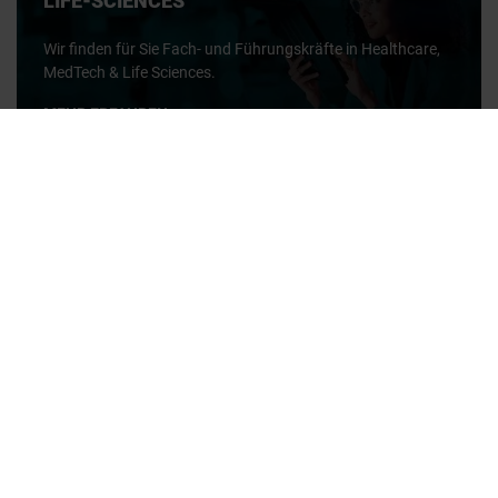
LIFE-SCIENCES
Wir finden für Sie Fach- und Führungskräfte in Healthcare,
MedTech & Life Sciences.
MEHR ERFAHREN
Personal und Freelancer:innen
gesucht? Wir haben die
Expert:innen!
SENDEN SIE UNS IHRE
ANFORDERUNGEN
JOBS
Job- & Projektbörse