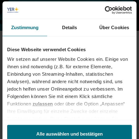
IT & Tech · Modern Industry & Mobility · Digital & Marketing ·
Finance & Administration · Energy · Defence · Healthcare & Life
Sciences
Zustimmung
Details
Über Cookies
WIR VERBINDEN UNTERNEHMEN MIT
SPEZIALISIERTEN EXPERT:INNEN
Diese Webseite verwendet Cookies
Wir setzen auf unserer Website Cookies ein. Einige von
Sie suchen qualifizierte Expert:innen für Ihr Unternehmen? Wir
ihnen sind notwendig (z.B. für externe Elemente,
finden die passenden Fach- und Führungskräfte für Ihre
Einbindung von Streaming-Inhalten, statistischen
individuellen Anforderungen.
Analysen), während andere nicht notwendig sind, uns
YER Deutschland ist Ihr spezialisierter Partner für
jedoch helfen unser Onlineangebot zu verbessern. Im
Personalvermittlung in zentralen Fachbereichen wie
IT & Tech,
Folgenden können Sie mit einem Klick sämtliche
Digital & Marketing, Industry
sowie
Finance & Administration
und
Funktionen
zulassen
oder über die Option „Anpassen“
in zukunftsrelevanten Branchen wie
Energie, Defence
sowie
Ihre Einwilligung für einzelne Zwecke oder einzelne
Healthcare & Life Sciences
.
Funktionen ändern. Diese Einstellungen können Sie
Unsere Recruiting-Expert:innen sind jeweils auf einzelne
jederzeit über unseren
Cookie-Hinweis
aufrufen
Fachbereiche oder Branchen spezialisiert. Dadurch erhalten Sie
und/oder nachträglich jederzeit anpassen. Weitere
Alle auswählen und bestätigen
Zugang zu einem passgenauen Talentpool und eine Beratung, die