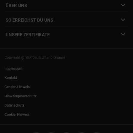
Interne Jobs
ÜBER UNS
Freelance Vermittlung
Interne Karriere
Mitarbeiter:innen Login
SO ERREICHST DU UNS
Unsere Standorte
YER Fakten
info@yer.de
Presse
UNSERE ZERTIFIKATE
+49 (0)89 540210-0
Philipp Riedel als Speaker
München
|
Stuttgart
Hamburg
|
Köln
Eventlocation DECK7
Bochum
|
Mannheim
Experts Talk
Nürnberg
|
Frankfurt
Copyright @ YER Deutschland Gruppe
Rostock
|
Berlin
Impressum
Kontakt
Gender-Hinweis
Hinweisgeberschutz
Datenschutz
Cookie-Hinweis