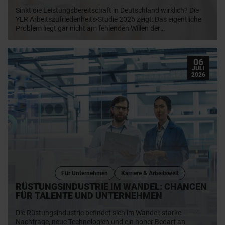
Sinkt die Leistungsbereitschaft in Deutschland wirklich? Die
YER Arbeitszufriedenheits-Studie 2026 zeigt: Das eigentliche
Problem liegt gar nicht am fehlenden Willen der
Mitarbeiter:innen, sondern oft daran, dass ihr Potenzial nicht
ausgeschöpft wird. Mit Einblicken von YER-Deutschland-CEO
Philipp Riedel aus dem Live-Podcast „So klingt Wirtschaft"
06
liefern wir Dir sieben praxisnahe Learnings für mehr
JULI
Motivation, bessere Führung und passgenaueres Recruiting.
2026
Für Unternehmen
Karriere & Arbeitswelt
RÜSTUNGSINDUSTRIE IM WANDEL: CHANCEN
FÜR TALENTE UND UNTERNEHMEN
Die Rüstungsindustrie befindet sich im Wandel: starke
Nachfrage, neue Technologien und ein hoher Bedarf an