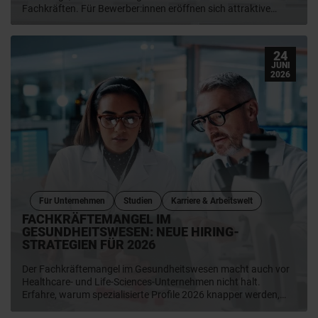
Fachkräften. Für Bewerber:innen eröffnen sich attraktive
Karrierewege mit Stabilität und Perspektive. Für Unternehmen
geht es darum, im Wettbewerb um Talente die richtigen
Strategien zu finden. Erfahre, wer jetzt gefragt ist und auf was
24
Fachkräfte und Unternehmen achten müssen.
JUNI
2026
Für Unternehmen
Studien
Karriere & Arbeitswelt
FACHKRÄFTEMANGEL IM
GESUNDHEITSWESEN: NEUE HIRING-
STRATEGIEN FÜR 2026
Der Fachkräftemangel im Gesundheitswesen macht auch vor
Healthcare- und Life-Sciences-Unternehmen nicht halt.
Erfahre, warum spezialisierte Profile 2026 knapper werden,
welche Hiring-Herausforderungen auf Unternehmen