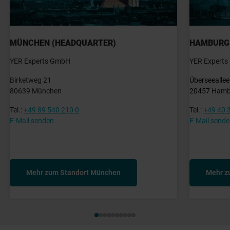
MÜNCHEN (HEADQUARTER)
HAMBURG
YER Experts GmbH
YER Expert
Birketweg 21
Überseeallee
80639 München
20457
Hamb
Tel.:
+49 89 540 210 0
Tel.:
+49 40 
E-Mail senden
E-Mail send
Mehr zum Standort München
Mehr z