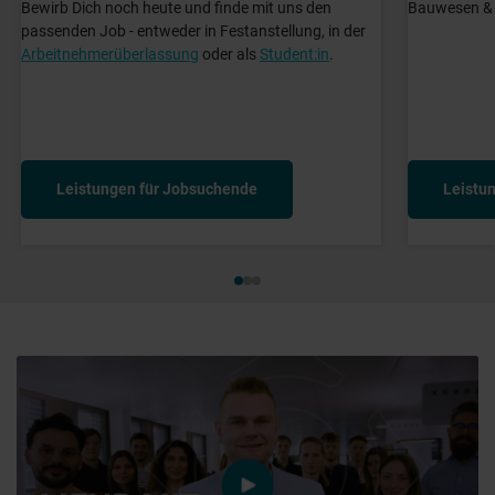
Bewirb Dich noch heute und finde mit uns den
Bauwesen & I
passenden Job - entweder in Festanstellung, in der
Arbeitnehmerüberlassung
oder als
Student:in
.
Leistungen für Jobsuchende
Leistun