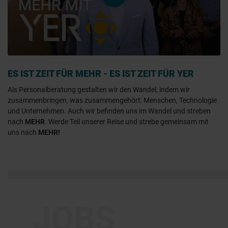
video.play
Play
00:00
Play
Mute
Enter
fulls
ES IST ZEIT FÜR MEHR - ES IST ZEIT FÜR YER
Als Personalberatung gestalten wir den Wandel, indem wir
zusammenbringen, was zusammengehört: Menschen, Technologie
und Unternehmen. Auch wir befinden uns im Wandel und streben
nach
MEHR
. Werde Teil unserer Reise und strebe gemeinsam mit
uns nach
MEHR!
JOBS