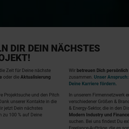
N DIR DEIN NÄCHSTES
OJEKT!
 die Zeit für Deine nächste
Wir
betreuen Dich persönlich
e
oder die
Aktualisierung
zusammen.
Unser Anspruch: 
Deine Karriere fördern.
ive Projektsuche und den Pitch
In unserem Firmennetzwerk
e
Dank unserer Kontakte in die
verschiedener Größen & Branc
r jetzt Dein nächstes
& Energy-Sektor, die in den Di
h zu 100 % auf Deine
Modern Industry und Financ
suchen. Bei uns findest Du e
Freelance-Aufträge, die es so