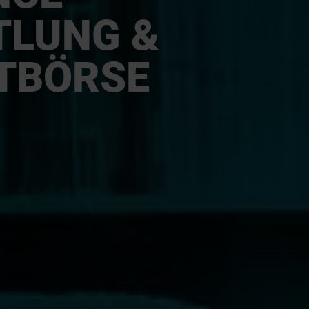
TLUNG &
TBÖRSE