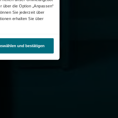
r über die Option „Anpassen“
önnen Sie jederzeit über
tionen erhalten Sie über
uswählen und bestätigen