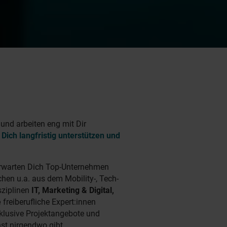
und arbeiten eng mit Dir
Dich langfristig unterstützen und
rwarten Dich Top-Unternehmen
hen u.a. aus dem Mobility-, Tech-
sziplinen
IT,
Marketing & Digital,
e
freiberufliche Expert:innen
xklusive Projektangebote und
nst nirgendwo gibt.