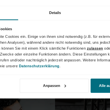
Details
Karriere & Arbeitswelt
Für Unternehmen
L IM
Cookies
: NEUE HIRING-
Studien
te Cookies ein. Einige von ihnen sind notwendig (z.B. für exter
026
schen Analysen), während andere nicht notwendig sind, uns jedoc
 können Sie mit einem Klick sämtliche Funktionen
zulassen
ode
ARBEITSZUFRIEDE
undheitswesen macht
ne Zwecke oder einzelne Funktionen ändern. Diese Einstellungen k
Sciences-
2026: WARUM TRO
re, warum
rufen und/oder nachträglich jederzeit anpassen. Weitere Informa
41% FÜR EINEN W
pper werden, welche
ie unsere
Datenschutzerklärung
.
 Unternehmen
Wie zufrieden sind Arbeitne
n jetzt helfen, um
28
Deutschland wirklich und was
nde Daten und
MAI
ihrem Arbeitgeber? Die aktue
2026
 im YER Healthcare &
Anpassen
Alle a
Arbeitszufriedenheits-Studi
26, der als Whitepaper
Deutschland zeigt einen deu
itsteht.
% der Befragten sind mit ih
zufrieden, gleichzeitig sind 
Jobwechsel. Neben Gehalt un