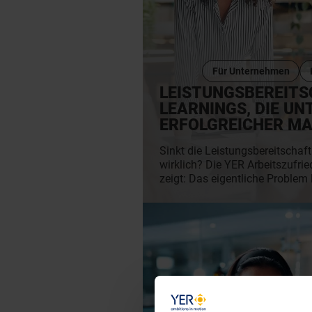
Für Unternehmen
LEISTUNGSBEREITS
LEARNINGS, DIE U
ERFOLGREICHER M
Sinkt die Leistungsbereitschaf
wirklich? Die YER Arbeitszufri
zeigt: Das eigentliche Problem 
fehlenden Willen der Mitarbeite
daran, dass ihr Potenzial nicht
Mit Einblicken von YER-Deutsc
Riedel aus dem Live-Podcast „S
liefern wir Dir sieben praxisna
Motivation, bessere Führung 
Recruiting.