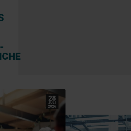
S
-
ICHE
28
JULI
2026