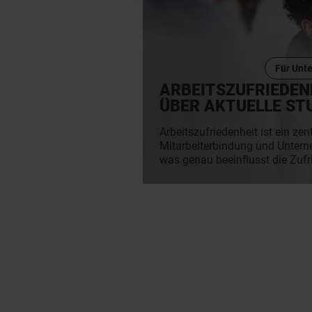
Für Unt
ARBEITSZUFRIEDEN
ÜBER AKTUELLE ST
Arbeitszufriedenheit ist ein zent
Mitarbeiterbindung und Unter
was genau beeinflusst die Zuf
Arbeitsplatz und wie entwickeln
Erwartungen der Arbeitnehmer:
hinweg? YER Deutschland bele
seit 2016 mit jährlich erhobene
Ergebnisse liefern tiefe Einbli
und Trends der deutschen Arbei
und Flexibilität über Sinnhaftig
Führungskultur und New-Work-
hier alle Studien im Überblick:
und voller Impulse für die Arbe