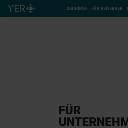
Typ auswä
JOBBÖRSE
FÜR BEWERBER
FÜR
UNTERNEH