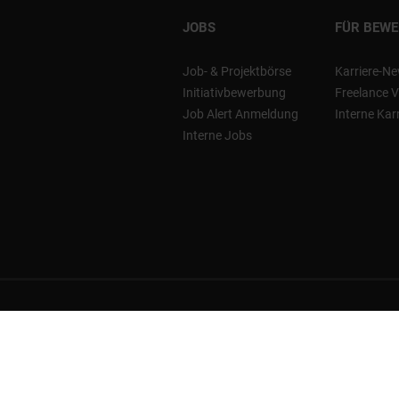
JOBS
FÜR BEW
Job- & Projektbörse
Karriere-Ne
Initiativbewerbung
Freelance V
Job Alert Anmeldung
Interne Kar
Interne Jobs
Copyright @ YER Deutschland Gruppe
Impressum
Ko