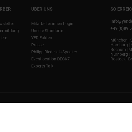
ERBER
ÜBER UNS
SO ERREI
info@yer.d
wsletter
Mitarbeiter:innen Login
+49 (0)89 
ermittlung
Unsere Standorte
riere
YER Fakten
München
|
Presse
Hamburg
|
Bochum
|
M
Philipp Riedel als Speaker
Nürnberg
|
Eventlocation DECK7
Rostock
|
Be
Experts Talk
ntakt
Gender-Hinweis
Hinweisgeberschutz
Datenschutz