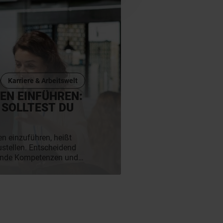
tsplatzsicherheit, gute
 passende Tätigkeiten
, welche Entwicklungen
d was sie für
ung und die Arbeitswelt
Karriere & Arbeitswelt
EN EINFÜHREN:
 SOLLTEST DU
en einzuführen, heißt
ustellen. Entscheidend
ssende Kompetenzen und
 mittragen. Wir zeigen
lingt.