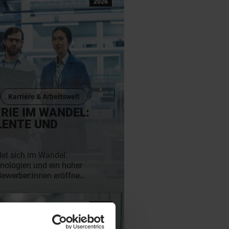
2026
Karriere & Arbeitswelt
RIE IM WANDEL:
LENTE UND
det sich im Wandel:
nologien und ein hoher
Bewerber:innen eröffnen
mit Stabilität und
n geht es darum, im
ichtigen Strategien zu
29
fragt ist und auf was
MAI
2026
n achten müssen.