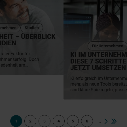
Arbeitszeiten gewinnen Arbei
Führung, Sinnhaftigkeit und
an Bedeutung. Erfahre jetzt
die Studie sichtbar macht un
Arbeitgeber, Mitarbeiterbind
ernehmen
Studien
von morgen bedeuten.
HEIT – ÜBERBLICK
UDIEN
Für Unternehmen
KI IM UNTERNEHM
raler Faktor für
nehmenserfolg. Doch
DIESE 7 SCHRITTE
riedenheit am
JETZT UMSETZEN
 sich die
innen über die Jahre
KI erfolgreich im Unternehm
uchtet diese Fragen
mehr, als neue Tools bereitz
n Studien. Die
sind klare Spielregeln, pa
cke in Wünsche, Sorgen
Teams, die den Wandel aktiv
tswelt - von Gehalt
Dir, wie das in 7 Schritten ge
keit bis hin zu
Modellen. Entdecke
 kompakt, vergleichbar
...
1
2
3
4
5
6
itswelt von morgen.