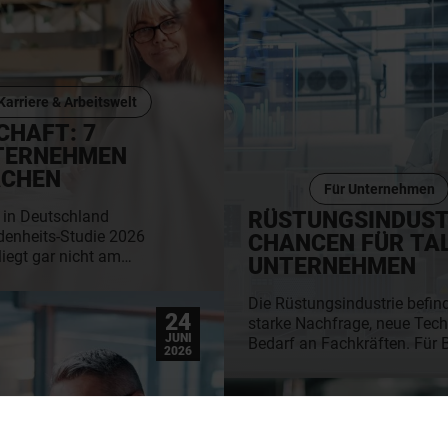
Karriere & Arbeitswelt
CHAFT: 7
NTERNEHMEN
ACHEN
Für Unternehmen
RÜSTUNGSINDUST
t in Deutschland
edenheits-Studie 2026
CHANCEN FÜR TA
liegt gar nicht am
UNTERNEHMEN
r:innen, sondern oft
 ausgeschöpft wird.
Die Rüstungsindustrie befin
hland-CEO Philipp
24
starke Nachfrage, neue Tech
o klingt Wirtschaft"
JUNI
Bedarf an Fachkräften. Für 
2026
he Learnings für mehr
sich attraktive Karrierewege 
und passgenaueres
Perspektive. Für Unternehme
Wettbewerb um Talente die r
finden. Erfahre, wer jetzt ge
Fachkräfte und Unternehme