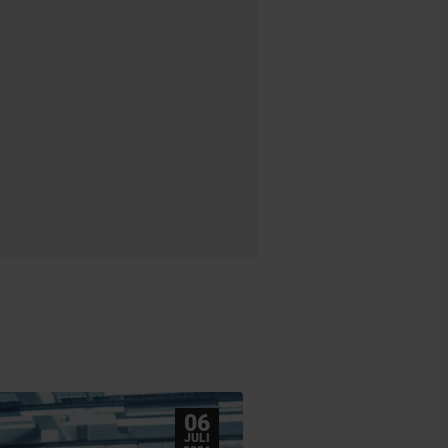
06
JULI