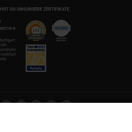
CHST DU UNS
UNSERE ZERTIFIKATE
e
540210-0
Stuttgart
Köln
annheim
Frankfurt
rlin
Cookie-Hinweis