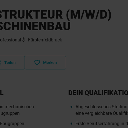
STRUKTEUR (M/W/D)
SCHINENBAU
rofessional
Fürstenfeldbruck
Teilen
Merken
L
DEIN QUALIFIKATI
von mechanischen
Abgeschlossenes Studium
augruppen
eine vergleichbare Qualifi
 Baugruppen-
Erste Berufserfahrung in