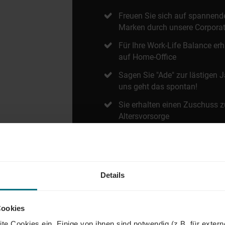
Freuen Sie sich auf spannend
Marken durch unsere Corporat
Für Ihre Work-Life Balance erh
auf Home-Office
Sagen Sie "Ade" zur lästigen 
uns geht das spontan!
Sie erhalten einen Zuschuss z
Altersvorsorge
Unsere geförderte Kantine mit
Wasserspender und Terrasse l
Details
Cookies
te Cookies ein. Einige von ihnen sind notwendig (z.B. für exter