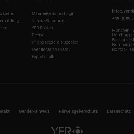
info@yer.d
wsletter
Mitarbeiter:innen Login
+49 (0)89 
ermittlung
Unsere Standorte
riere
YER Fakten
München
|
Presse
Hamburg
|
Bochum
|
M
Philipp Riedel als Speaker
Nürnberg
|
Eventlocation DECK7
Rostock
|
Be
Experts Talk
ntakt
Gender-Hinweis
Hinweisgeberschutz
Datenschutz