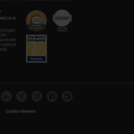
e
540210-0
Stuttgart
Köln
annheim
Frankfurt
rlin
Cookie-Hinweis