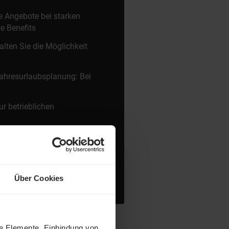
e Angebote bei starken
e Benefits
alten Sie die Möglichkeit
Jahresurlaubsplanung: Bei
ur betrieblichen
 Kaffeebar, kostenlosem
ädt zu Networking ein
Über Cookies
ne Elemente, Einbindung von