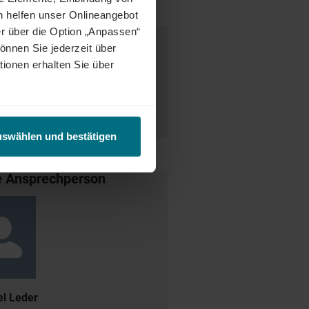
h helfen unser Onlineangebot
r über die Option „Anpassen“
önnen Sie jederzeit über
tionen erhalten Sie über
desweit warten attraktive Jobs,
ct Match zwischen Talenten und
tetig weiter und eröffnet auch
enunternehmen oder im internen
uswählen und bestätigen
e Ansprechperson
l Leder