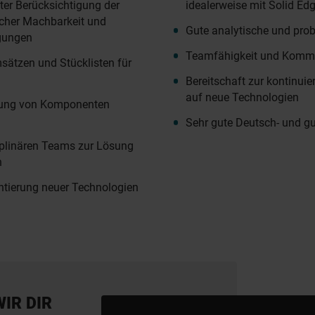
er Berücksichtigung der
idealerweise mit Solid Ed
cher Machbarkeit und
Gute analytische und pro
gungen
Teamfähigkeit und Kommu
ätzen und Stücklisten für
Bereitschaft zur kontinuie
auf neue Technologien
ung von Komponenten
Sehr gute Deutsch- und g
iplinären Teams zur Lösung
n
ntierung neuer Technologien
WIR DIR