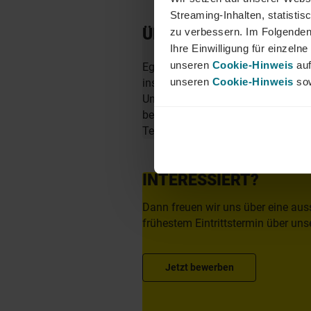
Streaming-Inhalten, statisti
ÜBER YER DEUTSCHL
zu verbessern. Im Folgenden
Ihre Einwilligung für einzel
unseren
Cookie-Hinweis
auf
Egal ob als Junior, Professional o
unseren
Cookie-Hinweis
sow
insbesondere in den Bereichen Mobi
Unternehmen zu finden. Als Teil d
berufliche Perspektiven über Län
Team von YER - bei uns beginnt 
INTERESSIERT?
Dann freuen wir uns über eine aus
frühestem Eintrittstermin über unse
Jetzt bewerben