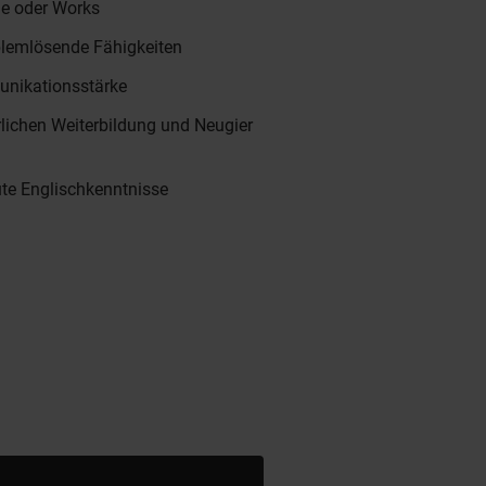
ge oder Works
blemlösende Fähigkeiten
nikationsstärke
rlichen Weiterbildung und Neugier
ute Englischkenntnisse