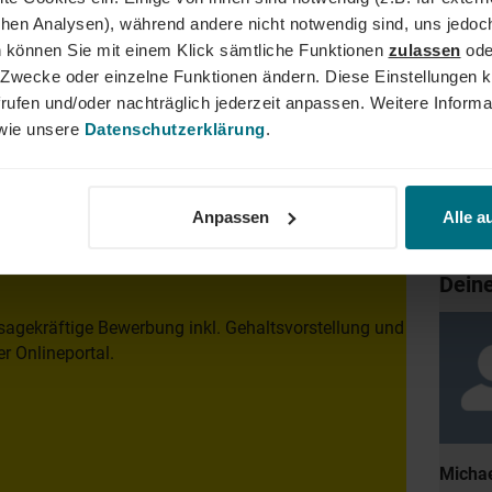
schen Analysen), während andere nicht notwendig sind, uns jedoc
AND
 können Sie mit einem Klick sämtliche Funktionen
zulassen
ode
ne Zwecke oder einzelne Funktionen ändern. Diese Einstellungen k
rufen und/oder nachträglich jederzeit anpassen. Weitere Informa
der Führungskraft: Wir begleiten den gesamten Karriereweg. Bun
ie unsere
Datenschutzerklärung
.
lity, Tech und Energy. Unser Ziel ist es dabei stets, das Perfe
er YER Group wächst unser Angebot an internationalen Services s
dergrenzen hinweg. Ob im Einsatz bei einem renommierten Kund
der Weg zum Traumjob!
Anpassen
Alle a
Dein
sagekräftige Bewerbung inkl. Gehaltsvorstellung und
r Onlineportal.
Michae