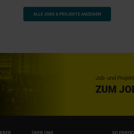
ALLE JOBS & PROJEKTE ANZEIGEN
Job- und Projek
ZUM JO
ERBER
ÜBER UNS
SO ERREI