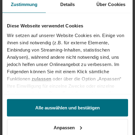
Perspektiven über Ländergrenzen hinweg. Ob im Einsatz bei einem
Zustimmung
Details
Über Cookies
renommierten Kundenunternehmen oder im internen Team von YER -
bei uns beginnt der Weg zum Traumjob!
Diese Webseite verwendet Cookies
INTERESSIERT?
Wir setzen auf unserer Website Cookies ein. Einige von
Dann freuen wir uns über eine aussagekräftige Bewerbung inkl.
ihnen sind notwendig (z.B. für externe Elemente,
Gehaltsvorstellung und frühestem Eintrittstermin über unser
Einbindung von Streaming-Inhalten, statistischen
Onlineportal.
Analysen), während andere nicht notwendig sind, uns
jedoch helfen unser Onlineangebot zu verbessern. Im
Jetzt bewerben
Folgenden können Sie mit einem Klick sämtliche
Funktionen
zulassen
oder über die Option „Anpassen“
Deine Ansprechperson
Ihre Einwilligung für einzelne Zwecke oder einzelne
Felix Eberhardt
Funktionen ändern. Diese Einstellungen können Sie
+49 89 540 210 376
jederzeit über unseren
Cookie-Hinweis
aufrufen
und/oder nachträglich jederzeit anpassen. Weitere
Alle auswählen und bestätigen
Informationen erhalten Sie über unseren
Cookie-Hinweis
sowie unsere
Datenschutzerklärung
.
Anpassen