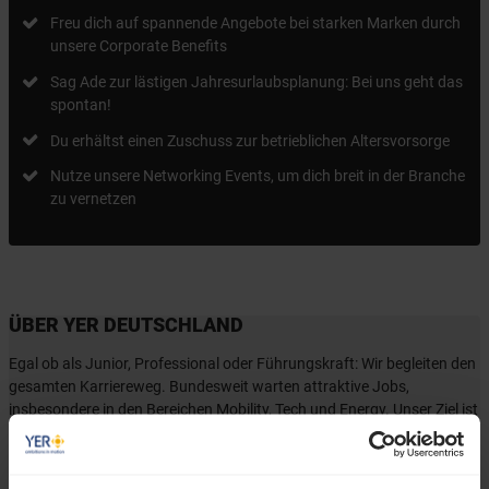
Freu dich auf spannende Angebote bei starken Marken durch
unsere Corporate Benefits
Sag Ade zur lästigen Jahresurlaubsplanung: Bei uns geht das
spontan!
Du erhältst einen Zuschuss zur betrieblichen Altersvorsorge
Nutze unsere Networking Events, um dich breit in der Branche
zu vernetzen
ÜBER YER DEUTSCHLAND
Egal ob als Junior, Professional oder Führungskraft: Wir begleiten den
gesamten Karriereweg. Bundesweit warten attraktive Jobs,
insbesondere in den Bereichen Mobility, Tech und Energy. Unser Ziel ist
es dabei stets, das Perfect Match zwischen Talenten und
Unternehmen zu finden. Als Teil der YER Group wächst unser Angebot
an internationalen Services stetig weiter und eröffnet auch berufliche