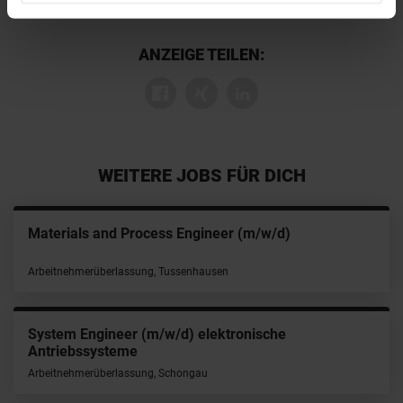
ANZEIGE TEILEN:
WEITERE JOBS FÜR DICH
Materials and Process Engineer (m/w/d)
Arbeitnehmerüberlassung, Tussenhausen
System Engineer (m/w/d) elektronische
Antriebssysteme
Arbeitnehmerüberlassung, Schongau