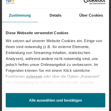
insbesondere in den Bereichen Mobility, Tech und Energy. Unser Ziel ist
es dabei stets, das Perfect Match zwischen Talenten und
Zustimmung
Details
Über Cookies
Unternehmen zu finden. Als Teil der YER Group wächst unser Angebot
an internationalen Services stetig weiter und eröffnet auch berufliche
Perspektiven über Ländergrenzen hinweg. Ob im Einsatz bei einem
renommierten Kundenunternehmen oder im internen Team von YER -
Diese Webseite verwendet Cookies
bei uns beginnt der Weg zum Traumjob!
Wir setzen auf unserer Website Cookies ein. Einige von
INTERESSIERT?
ihnen sind notwendig (z.B. für externe Elemente,
Einbindung von Streaming-Inhalten, statistischen
Dann freuen wir uns über eine aussagekräftige Bewerbung inkl.
Analysen), während andere nicht notwendig sind, uns
Gehaltsvorstellung und frühestem Eintrittstermin über unser
Onlineportal.
jedoch helfen unser Onlineangebot zu verbessern. Im
Folgenden können Sie mit einem Klick sämtliche
Funktionen
zulassen
oder über die Option „Anpassen“
Jetzt bewerben
Ihre Einwilligung für einzelne Zwecke oder einzelne
Funktionen ändern. Diese Einstellungen können Sie
Deine Ansprechperson
jederzeit über unseren
Cookie-Hinweis
aufrufen
Jasha Alexander
und/oder nachträglich jederzeit anpassen. Weitere
Alle auswählen und bestätigen
+49 621 150 314 24
Informationen erhalten Sie über unseren
Cookie-Hinweis