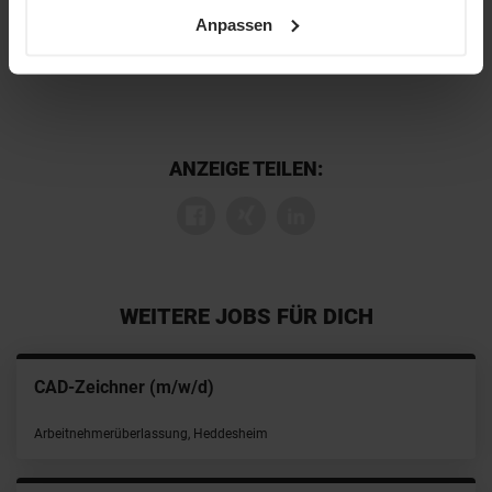
sowie unsere
Datenschutzerklärung
.
Anpassen
ANZEIGE TEILEN:
WEITERE JOBS FÜR DICH
CAD-Zeichner (m/w/d)
Arbeitnehmerüberlassung, Heddesheim