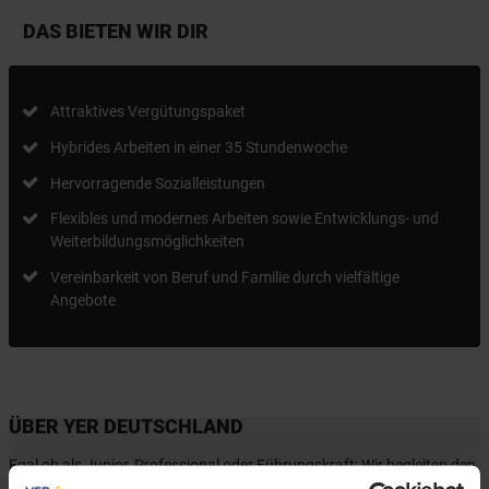
DAS BIETEN WIR DIR
Attraktives Vergütungspaket
Hybrides Arbeiten in einer 35 Stundenwoche
Hervorragende Sozialleistungen
Flexibles und modernes Arbeiten sowie Entwicklungs- und
Weiterbildungsmöglichkeiten
Vereinbarkeit von Beruf und Familie durch vielfältige
Angebote
ÜBER YER DEUTSCHLAND
Egal ob als Junior, Professional oder Führungskraft: Wir begleiten den
gesamten Karriereweg. Bundesweit warten attraktive Jobs,