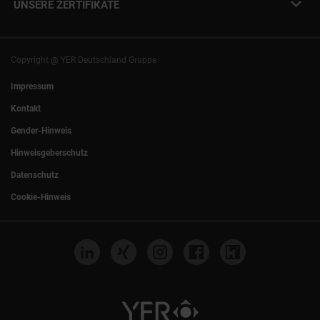
Presse
UNSERE ZERTIFIKATE
+49 (0)89 540210-0
Philipp Riedel als Speaker
München
|
Stuttgart
Hamburg
|
Köln
Eventlocation DECK7
Bochum
|
Mannheim
Experts Talk
Nürnberg
|
Frankfurt
Copyright @ YER Deutschland Gruppe
Rostock
|
Berlin
Impressum
Kontakt
Gender-Hinweis
Hinweisgeberschutz
Datenschutz
Cookie-Hinweis