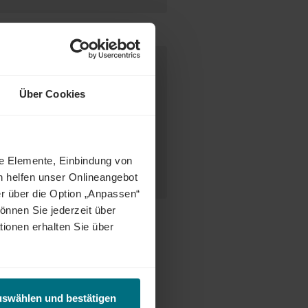
e Ansprechperson
Über Cookies
ne Elemente, Einbindung von
Susanne Rohde
h helfen unser Onlineangebot
1 976 505 537
r über die Option „Anpassen“
önnen Sie jederzeit über
tionen erhalten Sie über
uswählen und bestätigen