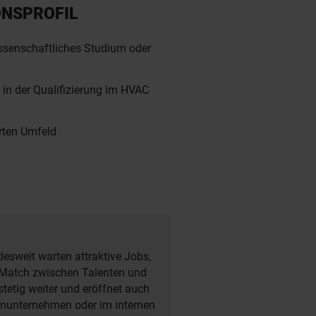
ONSPROFIL
senschaftliches Studium oder
in der Qualifizierung im HVAC
rten Umfeld
e
desweit warten attraktive Jobs,
ct Match zwischen Talenten und
tetig weiter und eröffnet auch
enunternehmen oder im internen