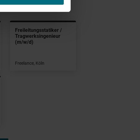
H
Freileitungsstatiker /
Tragwerksingenieur
(m/w/d)
Freelance, Köln