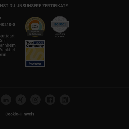
CHST DU UNS
UNSERE ZERTIFIKATE
e
540210-0
Stuttgart
Köln
annheim
Frankfurt
rlin
Cookie-Hinweis