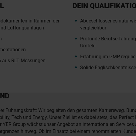
L
DEIN QUALIFIKATI
gsdokumenten in Rahmen der
Abgeschlossenes naturwis
und Lüftungsanlagen
vergleichbar
n
Profunde Berufserfahrung 
Umfeld
mentationen
Erfahrung im GMP regulie
n aus RLT Messungen
Solide Englischkenntniss
AND
der Führungskraft: Wir begleiten den gesamten Karriereweg. Bun
lity, Tech und Energy. Unser Ziel ist es dabei stets, das Perfe
er YER Group wächst unser Angebot an internationalen Services s
dergrenzen hinweg. Ob im Einsatz bei einem renommierten Kund