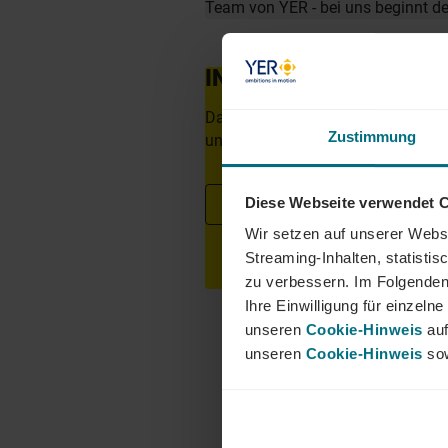
Team von YER - bei uns beginnt 
INTERESSIERT?
Dann freuen wir uns über Ihre Unte
Zustimmung
unser Onlineportal.
Diese Webseite verwendet 
Jetzt bewerben
Wir setzen auf unserer Websi
Streaming-Inhalten, statisti
zu verbessern. Im Folgenden
Ihre Einwilligung für einzel
unseren
Cookie-Hinweis
auf
unseren
Cookie-Hinweis
sow