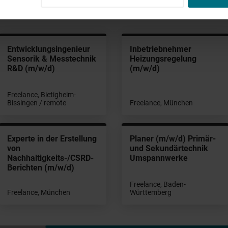
WEITERE PROJEKTE FÜR DIC
Entwicklungsingenieur
Inbetriebnehmer
Sensorik & Messtechnik
Heizungsregelung
R&D (m/w/d)
(m/w/d)
Freelance, Bietigheim-
Bissingen / remote
Freelance, München
Experte in der Erstellung
Planer (m/w/d) Primär-
von
und Sekundärtechnik
Nachhaltigkeits-/CSRD-
Umspannwerke
Berichten (m/w/d)
Freelance, Baden-
Freelance, München
Württemberg