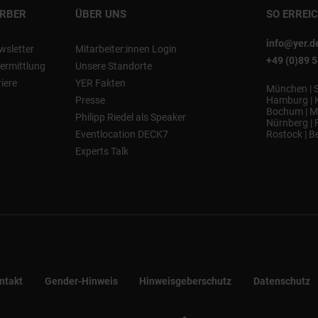
ERBER
ÜBER UNS
SO ERREI
info@yer.d
wsletter
Mitarbeiter:innen Login
+49 (0)89 
ermittlung
Unsere Standorte
riere
YER Fakten
München
|
Presse
Hamburg
|
Bochum
|
M
Philipp Riedel als Speaker
Nürnberg
|
Eventlocation DECK7
Rostock
|
Be
Experts Talk
ntakt
Gender-Hinweis
Hinweisgeberschutz
Datenschutz