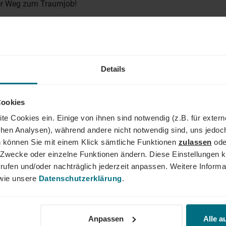
der Weg zum Traumjob!
Dein
rlagen inkl. Stundensatz und Verfügbarkeit über
Details
Cookies
te Cookies ein. Einige von ihnen sind notwendig (z.B. für exter
Anja 
schen Analysen), während andere nicht notwendig sind, uns jedoc
+49 62
 können Sie mit einem Klick sämtliche Funktionen
zulassen
ode
ne Zwecke oder einzelne Funktionen ändern. Diese Einstellungen k
rufen und/oder nachträglich jederzeit anpassen. Weitere Informa
ie unsere
Datenschutzerklärung
.
Anpassen
Alle a