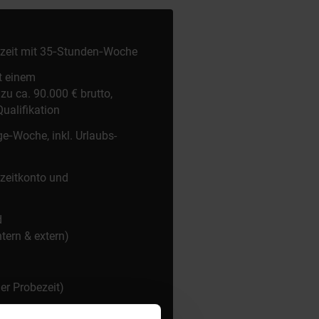
llzeit mit 35‑Stunden‑Woche
t einem
u ca. 90.000 € brutto,
ualifikation
ge‑Woche, inkl. Urlaubs-
itzeitkonto und
d
tern & extern)
r Probezeit)
angebote für Frühstück,