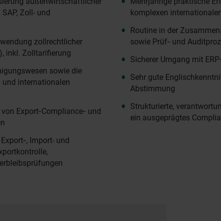
sierung außenwirtschaftlicher
Mehrjährige praktische E
. SAP, Zoll- und
komplexen internationalen
Routine in der Zusammen
nwendung zollrechtlicher
sowie Prüf‑ und Auditpro
inkl. Zolltarifierung
Sicherer Umgang mit ERP
migungswesen sowie die
Sehr gute Englischkenntnis
und internationalen
Abstimmung
Strukturierte, verantwort
e von Export‑Compliance‑ und
ein ausgeprägtes Compli
en
Export‑, Import- und
portkontrolle,
erbleibsprüfungen