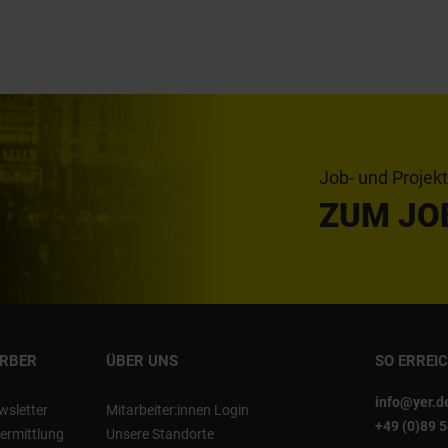
Job- und Projek
ZUM JO
ERBER
ÜBER UNS
SO ERREI
info@yer.d
wsletter
Mitarbeiter:innen Login
+49 (0)89 
ermittlung
Unsere Standorte