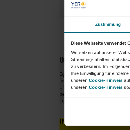
Zustimmung
Diese Webseite verwendet 
Wir setzen auf unserer Websi
ÜBER YER DEUTSCHL
Streaming-Inhalten, statisti
zu verbessern. Im Folgenden
Ihre Einwilligung für einzel
Egal ob als Junior, Professional o
unseren
Cookie-Hinweis
auf
insbesondere in den Bereichen Mobi
unseren
Cookie-Hinweis
sow
Unternehmen zu finden. Als Teil d
berufliche Perspektiven über Län
Team von YER - bei uns beginnt 
INTERESSIERT?