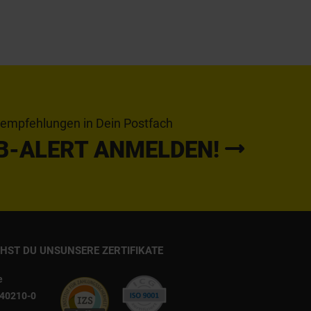
tempfehlungen in Dein Postfach
B-ALERT ANMELDEN!
CHST DU UNS
UNSERE ZERTIFIKATE
e
540210-0