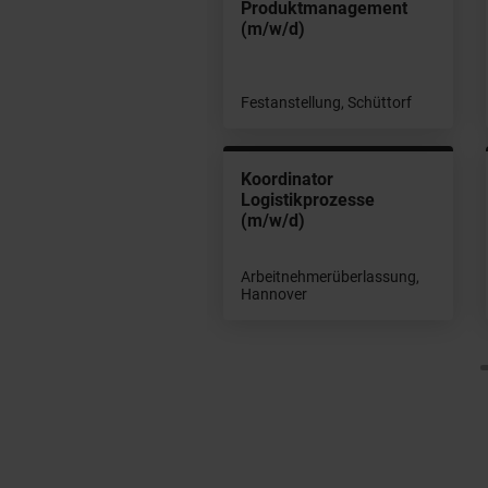
/w/d)
Produktmanagement
(m/w/d)
tanstellung, Bremen
Festanstellung, Schüttorf
ezialist (m/w/d)
Koordinator
touren &
Logistikprozesse
klamationsmanagem
(m/w/d)
t
beitnehmerüberlassung,
Arbeitnehmerüberlassung,
emen
Hannover