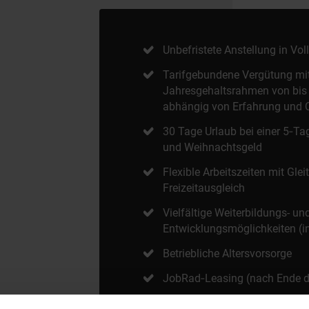
Unbefristete Anstellung in Vo
Tarifgebundene Vergütung mi
Jahresgehaltsrahmen von bis z
abhängig von Erfahrung und Q
30 Tage Urlaub bei einer 5‑Ta
und Weihnachtsgeld
Flexible Arbeitszeiten mit Gle
Freizeitausgleich
Vielfältige Weiterbildungs- un
Entwicklungsmöglichkeiten (in
Betriebliche Altersvorsorge
JobRad‑Leasing (nach Ende de
Subventionierte Verpflegungs