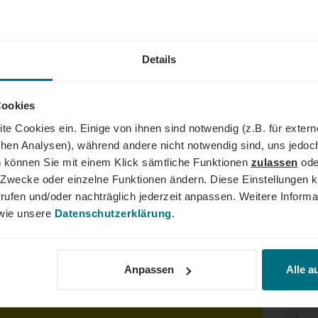
Snacks und Mittagessen
Mitarbeitervorteilsportal mit
Details
Cookies
te Cookies ein. Einige von ihnen sind notwendig (z.B. für exter
AND
schen Analysen), während andere nicht notwendig sind, uns jedoc
 können Sie mit einem Klick sämtliche Funktionen
zulassen
ode
ne Zwecke oder einzelne Funktionen ändern. Diese Einstellungen k
der Führungskraft: Wir begleiten den gesamten Karriereweg. Bun
rufen und/oder nachträglich jederzeit anpassen. Weitere Informa
lity, Tech und Energy. Unser Ziel ist es dabei stets, das Perfe
ie unsere
Datenschutzerklärung
.
er YER Group wächst unser Angebot an internationalen Services s
dergrenzen hinweg. Ob im Einsatz bei einem renommierten Kund
der Weg zum Traumjob!
Anpassen
Alle a
Dein