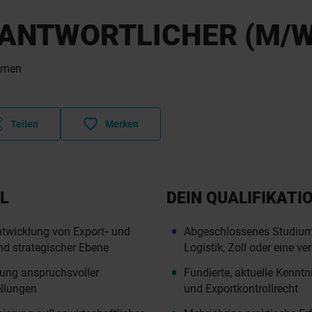
ANTWORTLICHER (M/W
emen
Teilen
Merken
L
DEIN QUALIFIKATI
twicklung von Export‑ und
Abgeschlossenes Studium 
nd strategischer Ebene
Logistik, Zoll oder eine ve
nung anspruchsvoller
Fundierte, aktuelle Kenntn
ellungen
und Exportkontrollrecht