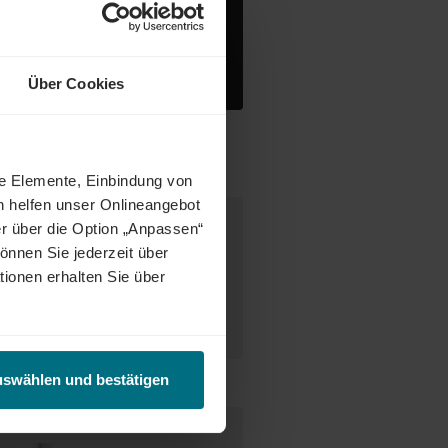
 wechselnden Angeboten
Über Cookies
ne Elemente, Einbindung von
h helfen unser Onlineangebot
r über die Option „Anpassen“
önnen Sie jederzeit über
desweit warten attraktive Jobs,
tionen erhalten Sie über
ct Match zwischen Talenten und
tetig weiter und eröffnet auch
enunternehmen oder im internen
uswählen und bestätigen
e Ansprechperson