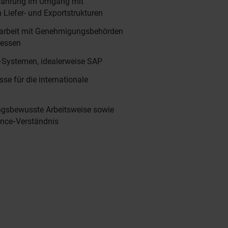
rfahrung im Umgang mit
 Liefer- und Exportstrukturen
arbeit mit Genehmigungsbehörden
zessen
‑Systemen, idealerweise SAP
se für die internationale
ungsbewusste Arbeitsweise sowie
ance‑Verständnis