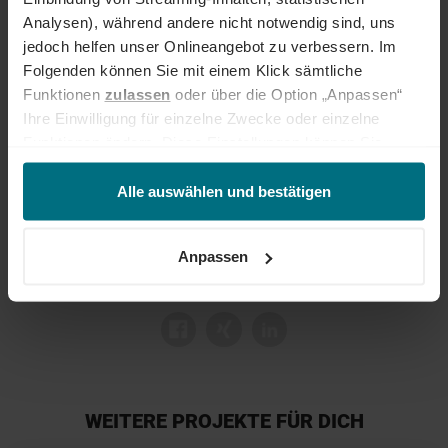
Analysen), während andere nicht notwendig sind, uns
Deine Ansprechperson
jedoch helfen unser Onlineangebot zu verbessern. Im
Folgenden können Sie mit einem Klick sämtliche
Chantal Reck
Funktionen
zulassen
oder über die Option „Anpassen“
+49 234 586 90 330
Ihre Einwilligung für einzelne Zwecke oder einzelne
Funktionen ändern. Diese Einstellungen können Sie
jederzeit über unseren
Cookie-Hinweis
aufrufen
und/oder nachträglich jederzeit anpassen. Weitere
Alle auswählen und bestätigen
Informationen erhalten Sie über unseren
Cookie-Hinweis
sowie unsere
Datenschutzerklärung
.
Anpassen
ANZEIGE TEILEN:
WEITERE PROJEKTE FÜR DICH