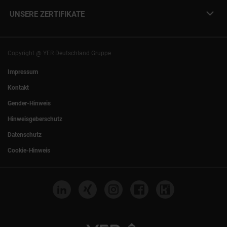
YER Fakten
info@yer.de
Presse
UNSERE ZERTIFIKATE
+49 (0)89 540210-0
Philipp Riedel als Speaker
München
|
Stuttgart
Hamburg
|
Köln
Eventlocation DECK7
Bochum
|
Mannheim
Experts Talk
Nürnberg
|
Frankfurt
Copyright @ YER Deutschland Gruppe
Rostock
|
Berlin
Impressum
Kontakt
Gender-Hinweis
Hinweisgeberschutz
Datenschutz
Cookie-Hinweis