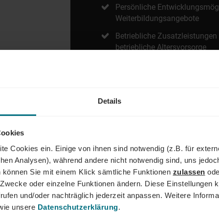
Persönliche Entwicklungsmögl
Weiterbildungsangebote
Betriebliche Zusatzleistungen
betriebliche Altersvorsorge
Regelmäßige Firmenevents, z. 
Richtfeste und Firmenwies’n
Ein motiviertes und dynamisc
Details
für Bau und Immobilien
Moderne Arbeitsstrukturen mi
Cookies
Entscheidungswegen und wer
Unternehmenskultur
te Cookies ein. Einige von ihnen sind notwendig (z.B. für exter
schen Analysen), während andere nicht notwendig sind, uns jedoc
 können Sie mit einem Klick sämtliche Funktionen
zulassen
ode
ne Zwecke oder einzelne Funktionen ändern. Diese Einstellungen k
rufen und/oder nachträglich jederzeit anpassen. Weitere Informa
ie unsere
Datenschutzerklärung
.