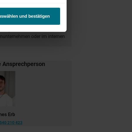
desweit warten attraktive Jobs,
uswählen und bestätigen
ct Match zwischen Talenten und
tetig weiter und eröffnet auch
enunternehmen oder im internen
e Ansprechperson
nes Erb
540 210 423