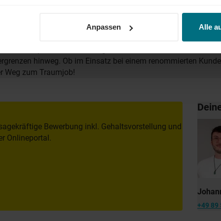
AND
der Führungskraft: Wir begleiten den gesamten Karriereweg. Bun
Anpassen
Alle a
lity, Tech und Energy. Unser Ziel ist es dabei stets, das Perfe
er YER Group wächst unser Angebot an internationalen Services s
dergrenzen hinweg. Ob im Einsatz bei einem renommierten Kund
der Weg zum Traumjob!
Dein
sagekräftige Bewerbung inkl. Gehaltsvorstellung und
r Onlineportal.
Johan
+49 89 