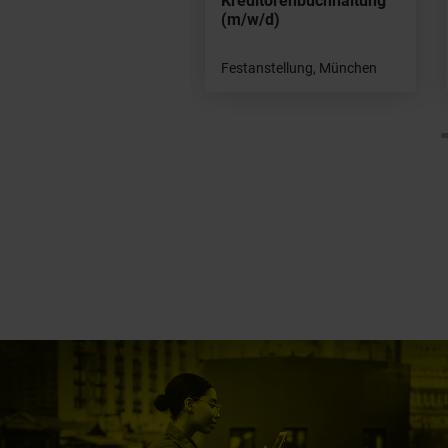
Kreditorenbuchhaltung
(m/w/d)
tanstellung,
terhaching
Festanstellung, München