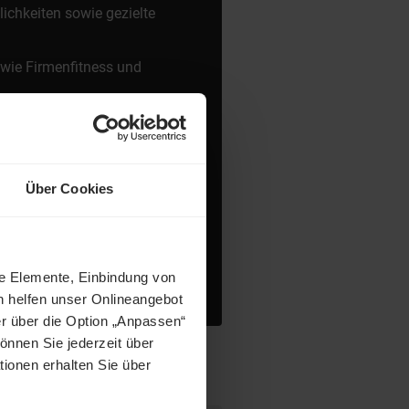
ichkeiten sowie gezielte
 wie Firmenfitness und
B. Betriebsausflüge,
hes Team mit Leidenschaft
Über Cookies
t kurzen
tschätzender
ne Elemente, Einbindung von
h helfen unser Onlineangebot
r über die Option „Anpassen“
önnen Sie jederzeit über
tionen erhalten Sie über