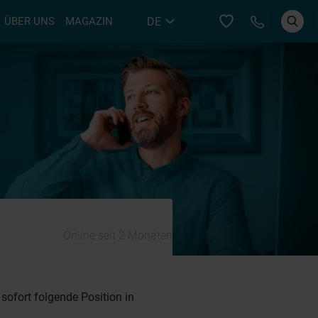
Bei YER an
DE
ÜBER UNS
MAGAZIN
EN
Online seit 2 Monaten
sofort folgende Position in