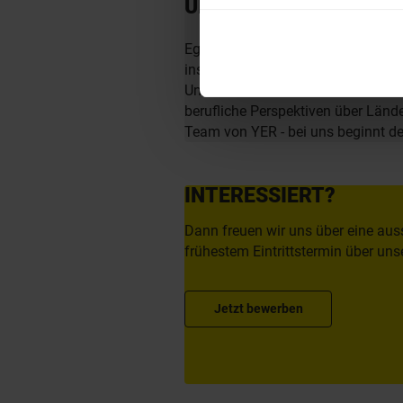
ÜBER YER DEUTSCHL
Egal ob als Junior, Professional o
insbesondere in den Bereichen Mobi
Unternehmen zu finden. Als Teil d
berufliche Perspektiven über Län
Team von YER - bei uns beginnt 
INTERESSIERT?
Dann freuen wir uns über eine aus
frühestem Eintrittstermin über unse
Jetzt bewerben