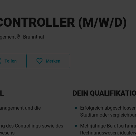
CONTROLLER (M/W/D)
agement
Brunnthal
Teilen
Merken
L
DEIN QUALIFIKATI
Management und die
Erfolgreich abgeschlossen
Studium oder vergleichba
ng des Controllings sowie des
Mehrjährige Berufserfahr
swesens
Rechnungswesen, idealerw