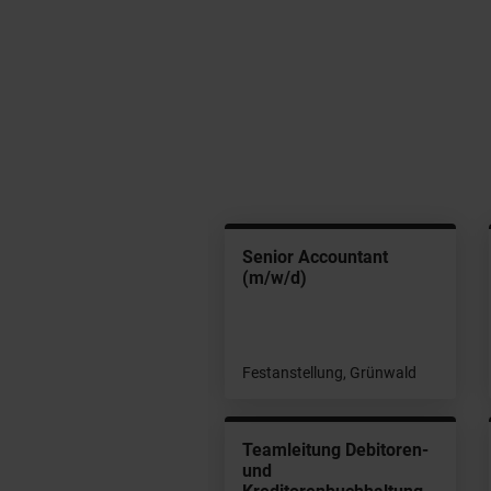
nior Financial
Senior Accountant
countant (m/w/d)
(m/w/d)
stanstellung, München
Festanstellung, Grünwald
ta Analyst / Controller
Teamleitung Debitoren-
/w/d)
und