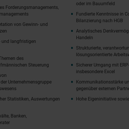
oder im Bauumfeld
des Forderungsmanagements,
omanagements
Fundierte Kenntnisse in Co
Bilanzierung nach HGB
retation von Gewinn- und
nzen
Analytisches Denkvermög
Handeln
- und langfristigen
Strukturierte, verantwort
lösungsorientierte Arbeits
 Themen des
ufmännischen Steuerung
Sicherer Umgang mit ERP
insbesondere Excel
 von
n der Unternehmensgruppe
Kommunikationsstärke und
tswesens
gegenüber externen Partn
cher Statistiken, Auswertungen
Hohe Eigeninitiative sow
älte, Banken,
rater