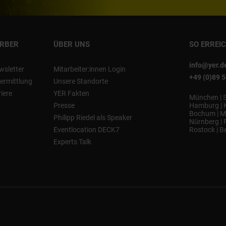
ERBER
ÜBER UNS
SO ERREI
info@yer.d
wsletter
Mitarbeiter:innen Login
+49 (0)89 
ermittlung
Unsere Standorte
riere
YER Fakten
München
|
Presse
Hamburg
|
Bochum
|
M
Philipp Riedel als Speaker
Nürnberg
|
Eventlocation DECK7
Rostock
|
Be
Experts Talk