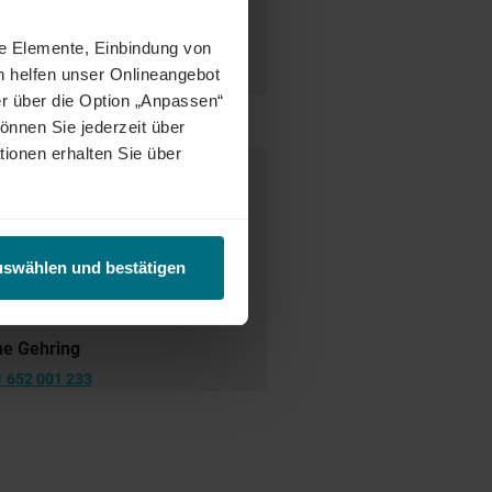
ct Match zwischen Talenten und
tetig weiter und eröffnet auch
ne Elemente, Einbindung von
enunternehmen oder im internen
h helfen unser Onlineangebot
r über die Option „Anpassen“
önnen Sie jederzeit über
tionen erhalten Sie über
e Ansprechperson
uswählen und bestätigen
ne Gehring
1 652 001 233