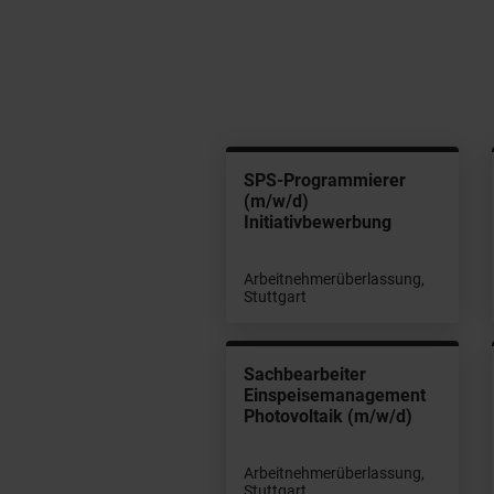
aim Manager (m/w/d)
SPS-Programmierer
rtragsmanagement
(m/w/d)
ergiebranche
Initiativbewerbung
Arbeitnehmerüberlassung,
tanstellung, Stuttgart
Stuttgart
rsonalsachbearbeiter
Sachbearbeiter
tgeltabrechnung
Einspeisemanagement
/w/d)
Photovoltaik (m/w/d)
beitnehmerüberlassung,
Arbeitnehmerüberlassung,
zingen
Stuttgart