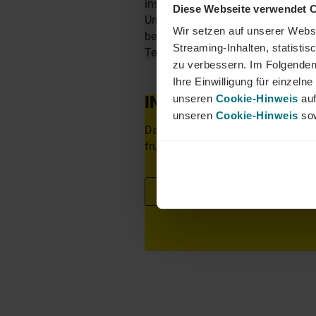
insbesondere in den Bereichen Mobi
Diese Webseite verwendet 
Unternehmen zu finden. Als Teil d
Wir setzen auf unserer Websi
berufliche Perspektiven über Län
Streaming-Inhalten, statisti
Team von YER - bei uns beginnt 
zu verbessern. Im Folgenden
Ihre Einwilligung für einzel
INTERESSIERT?
unseren
Cookie-Hinweis
auf
unseren
Cookie-Hinweis
sow
Dann freuen wir uns über eine aus
frühestem Eintrittstermin über unse
Jetzt bewerben