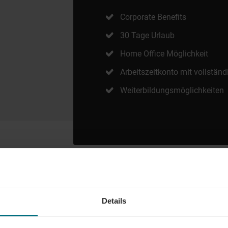
Corporate Benefits
30 Tage Urlaub
Home Office Möglichkeit
Arbeitszeitkonto mit vollstä
Weiterbildungsmöglichkeiten
AND
Details
der Führungskraft: Wir begleiten den gesamten Karriereweg. Bun