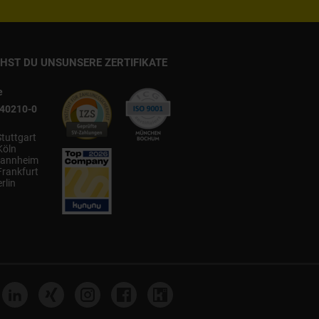
CHST DU UNS
UNSERE ZERTIFIKATE
e
540210-0
Stuttgart
Köln
annheim
Frankfurt
rlin