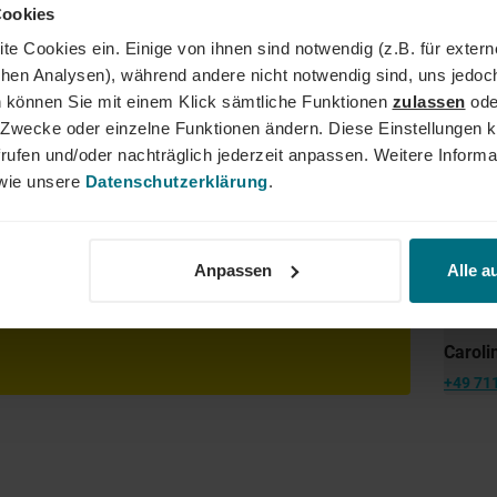
lity, Tech und Energy. Unser Ziel ist es dabei stets, das Perfe
Cookies
er YER Group wächst unser Angebot an internationalen Services s
te Cookies ein. Einige von ihnen sind notwendig (z.B. für exter
dergrenzen hinweg. Ob im Einsatz bei einem renommierten Kund
schen Analysen), während andere nicht notwendig sind, uns jedoc
der Weg zum Traumjob!
 können Sie mit einem Klick sämtliche Funktionen
zulassen
ode
ne Zwecke oder einzelne Funktionen ändern. Diese Einstellungen k
rufen und/oder nachträglich jederzeit anpassen. Weitere Informa
Dein
ie unsere
Datenschutzerklärung
.
sagekräftige Bewerbung inkl. Gehaltsvorstellung und
r Onlineportal.
Anpassen
Alle a
Caroli
+49 71