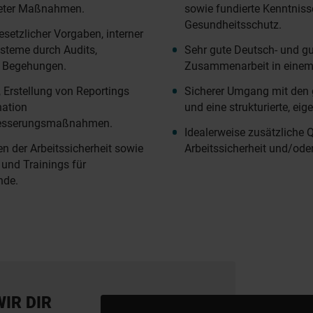
gneter Maßnahmen.
sowie fundierte Kenntniss
Gesundheitsschutz.
setzlicher Vorgaben, interner
teme durch Audits,
Sehr gute Deutsch- und gu
 Begehungen.
Zusammenarbeit in einem 
 Erstellung von Reportings
Sicherer Umgang mit den
nation
und eine strukturierte, ei
rbesserungsmaßnahmen.
Idealerweise zusätzliche Q
n der Arbeitssicherheit sowie
Arbeitssicherheit und/oder
und Trainings für
nde.
WIR DIR