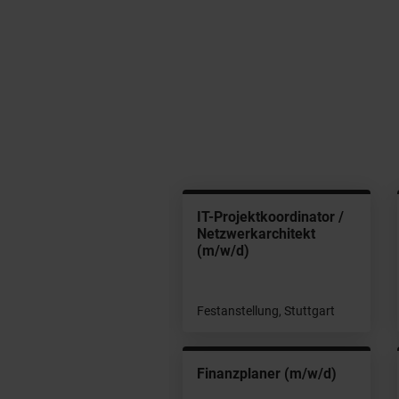
genieur Schutztechnik
IT-Projektkoordinator /
/m/d)
Netzwerkarchitekt
(m/w/d)
tanstellung, Stuttgart
Festanstellung, Stuttgart
genieur
Finanzplaner (m/w/d)
tzauslegung (w/m/d)