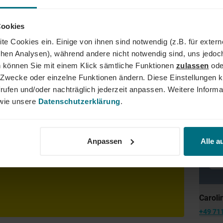
AND
Cookies
der Führungskraft: Wir begleiten den gesamten Karriereweg. Bun
te Cookies ein. Einige von ihnen sind notwendig (z.B. für exter
lity, Tech und Energy. Unser Ziel ist es dabei stets, das "Perfe
er YER Group wächst unser Angebot an internationalen Services s
schen Analysen), während andere nicht notwendig sind, uns jedoc
dergrenzen hinweg. Ob im Einsatz bei einem renommierten Kund
 können Sie mit einem Klick sämtliche Funktionen
zulassen
ode
der Weg zum Traumjob!
ne Zwecke oder einzelne Funktionen ändern. Diese Einstellungen k
rufen und/oder nachträglich jederzeit anpassen. Weitere Informa
ie unsere
Datenschutzerklärung
.
Ihre
rlagen inkl. Stundensatz und Verfügbarkeit über
Anpassen
Alle a
Caroli
+49 71