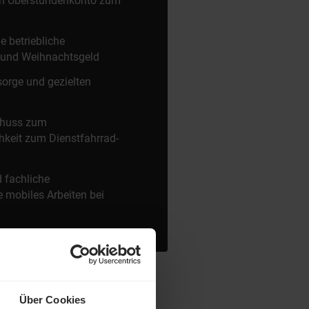
ein Überstundenkonto zum
e betriebliche
- und Weihnachtsgeld
orge und gezielten
chuss zum
hkeit zum Dienstfahrrad-
 fachliche
 mobiles Arbeiten bei
Über Cookies