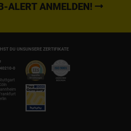
B-ALERT ANMELDEN!
CHST DU UNS
UNSERE ZERTIFIKATE
e
540210-0
Stuttgart
Köln
annheim
Frankfurt
rlin