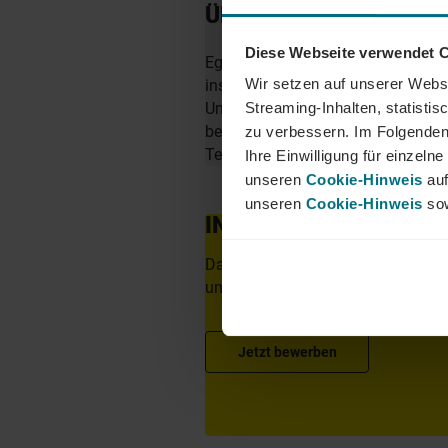
ÜBER YER DEUTSCHL
Diese Webseite verwendet 
Egal ob als Junior, Professional o
Wir setzen auf unserer Websi
insbesondere in den Bereichen Mobi
Unternehmen zu finden. Als Teil d
Streaming-Inhalten, statisti
berufliche Perspektiven über Län
zu verbessern. Im Folgenden
Team von YER - bei uns beginnt 
Ihre Einwilligung für einzel
unseren
Cookie-Hinweis
auf
unseren
Cookie-Hinweis
sow
INTERESSIERT?
Dann freuen wir uns über Ihre Unte
unser Onlineportal.
Jetzt bewerben