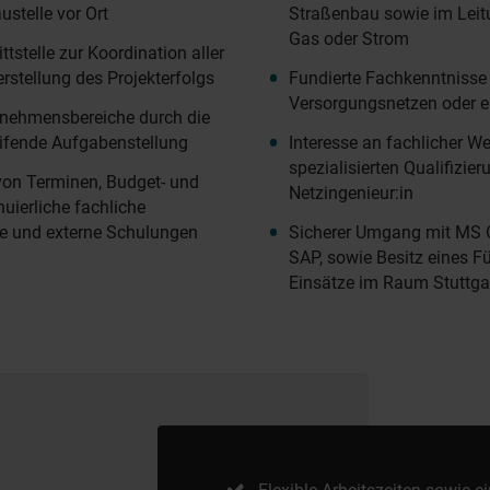
ustelle vor Ort
Straßenbau sowie im Leit
Gas oder Strom
stelle zur Koordination aller
erstellung des Projekterfolgs
Fundierte Fachkenntnisse
Versorgungsnetzen oder e
ernehmensbereiche durch die
eifende Aufgabenstellung
Interesse an fachlicher W
spezialisierten Qualifizie
 von Terminen, Budget- und
Netzingenieur:in
uierliche fachliche
ne und externe Schulungen
Sicherer Umgang mit MS Of
SAP, sowie Besitz eines F
Einsätze im Raum Stuttga