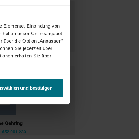
desweit warten attraktive Jobs,
ne Elemente, Einbindung von
ct Match" zwischen Talenten und
tetig weiter und eröffnet auch
h helfen unser Onlineangebot
enunternehmen oder im internen
r über die Option „Anpassen“
önnen Sie jederzeit über
tionen erhalten Sie über
 Ansprechperson
uswählen und bestätigen
ne Gehring
1 652 001 233