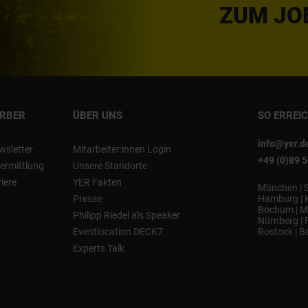
ZUM JO
ERBER
ÜBER UNS
SO ERREI
info@yer.d
wsletter
Mitarbeiter:innen Login
+49 (0)89 
ermittlung
Unsere Standorte
riere
YER Fakten
München
|
Presse
Hamburg
|
Bochum
|
M
Philipp Riedel als Speaker
Nürnberg
|
Eventlocation DECK7
Rostock
|
Be
Experts Talk