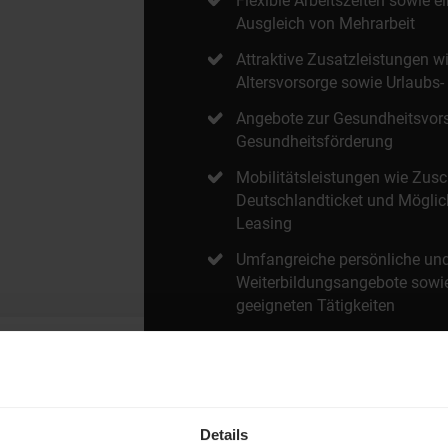
Flexible Arbeitszeiten sowie 
Ausgleich von Mehrarbeit
Attraktive Zusatzleistungen wi
Altersvorsorge sowie Urlaubs
Angebote zur Gesundheitsvors
Gesundheitsförderung
Mobilitätsleistungen wie Zus
Deutschlandticket und Möglic
Leasing
Umfangreiche persönliche und
Weiterbildungsangebote sowie
geeigneten Tätigkeiten
Details