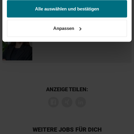
jederzeit über unseren
Cookie-Hinweis
aufrufen
Jetzt bewerben
und/oder nachträglich jederzeit anpassen. Weitere
Alle auswählen und bestätigen
Informationen erhalten Sie über unseren
Cookie-Hinweis
Deine Ansprechperson
sowie unsere
Datenschutzerklärung
.
Feyza Sofuoglu
Anpassen
+49 621 150 314 19
ANZEIGE TEILEN:
WEITERE JOBS FÜR DICH