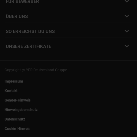
FÜR BEWERBER
Initiativbewerbung
Job Alert Anmeldung
Karriere-Newsletter
Interne Jobs
ÜBER UNS
Freelance Vermittlung
Interne Karriere
Mitarbeiter:innen Login
SO ERREICHST DU UNS
Unsere Standorte
YER Fakten
info@yer.de
Presse
UNSERE ZERTIFIKATE
+49 (0)89 540210-0
Philipp Riedel als Speaker
München
|
Stuttgart
Hamburg
|
Köln
Eventlocation DECK7
Bochum
|
Mannheim
Experts Talk
Nürnberg
|
Frankfurt
Copyright @ YER Deutschland Gruppe
Rostock
|
Berlin
Impressum
Kontakt
Gender-Hinweis
Hinweisgeberschutz
Datenschutz
Cookie-Hinweis