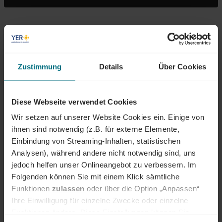
ÜBER YER DEUTSCHLAND
Egal ob als Junior, Professional oder Führungskraft: Wir begleiten den
Zustimmung
Details
Über Cookies
gesamten Karriereweg. Bundesweit warten attraktive Jobs,
insbesondere in den Bereichen Mobility, Tech und Energy. Unser Ziel ist
es dabei stets, das Perfect Match zwischen Talenten und
Diese Webseite verwendet Cookies
Unternehmen zu finden. Als Teil der YER Group wächst unser Angebot
an internationalen Services stetig weiter und eröffnet auch berufliche
Wir setzen auf unserer Website Cookies ein. Einige von
Perspektiven über Ländergrenzen hinweg. Ob im Einsatz bei einem
ihnen sind notwendig (z.B. für externe Elemente,
renommierten Kundenunternehmen oder im internen Team von YER -
Einbindung von Streaming-Inhalten, statistischen
bei uns beginnt der Weg zum Traumjob!
Analysen), während andere nicht notwendig sind, uns
INTERESSIERT?
jedoch helfen unser Onlineangebot zu verbessern. Im
Folgenden können Sie mit einem Klick sämtliche
Dann freuen wir uns über eine aussagekräftige Bewerbung inkl.
Funktionen
zulassen
oder über die Option „Anpassen“
Gehaltsvorstellung und frühestem Eintrittstermin über unser
Ihre Einwilligung für einzelne Zwecke oder einzelne
Onlineportal.
Funktionen ändern. Diese Einstellungen können Sie