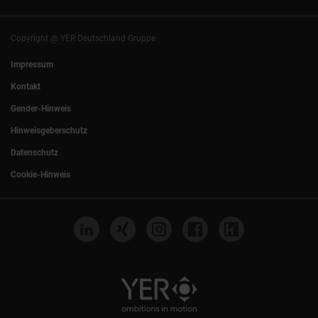
Hamburg
|
Köln
Eventlocation DECK7
Bochum
|
Mannheim
Experts Talk
Nürnberg
|
Frankfurt
Copyright @ YER Deutschland Gruppe
Rostock
|
Berlin
Impressum
Kontakt
Gender-Hinweis
Hinweisgeberschutz
Datenschutz
Cookie-Hinweis