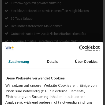
Firmenwagen mit privater Nutzung
Flexible Arbeitszeiten sowie Homeoffice-Möglichkeiten
30 Tage Urlaub
Gesundheitsfördernde Maßnahmen
Gutscheinkarte bzw. zusätzliche Mitarbeiterbenefits
Moderne Arbeitsausstattung mit privater Nutzung von
Laptop und Mobiltelefon
Individuelle Weiterbildungs- und Entwicklungsmöglichkeiten
Zustimmung
Details
Über Cookies
Diese Webseite verwendet Cookies
ÜBER YER DEUTSCHLAND
Wir setzen auf unserer Website Cookies ein. Einige von
Egal ob als Junior, Professional oder Führungskraft: Wir begleiten den
ihnen sind notwendig (z.B. für externe Elemente,
gesamten Karriereweg. Bundesweit warten attraktive Jobs,
Einbindung von Streaming-Inhalten, statistischen
insbesondere in den Bereichen Mobility, Tech und Energy. Unser Ziel ist
Analysen), während andere nicht notwendig sind, uns
es dabei stets, das Perfect Match zwischen Talenten und