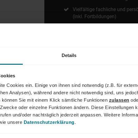
Vielfältige fachliche und per
(inkl. Fortbildungen)
Moderner Arbeitsplatz in an
Arbeitsatmosphäre
Betriebliche Gesundheitsange
Details
Regelmäßige Teamevents zur 
Zusammenhalts
Corporate Benefits (Rabatte 
Cookies
te Cookies ein. Einige von ihnen sind notwendig (z.B. für exter
schen Analysen), während andere nicht notwendig sind, uns jedoc
 können Sie mit einem Klick sämtliche Funktionen
zulassen
ode
ne Zwecke oder einzelne Funktionen ändern. Diese Einstellungen k
rufen und/oder nachträglich jederzeit anpassen. Weitere Informa
AND
ie unsere
Datenschutzerklärung
.