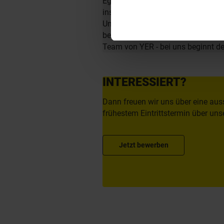
Egal ob als Junior, Professional o
insbesondere in den Bereichen Mobi
Unternehmen zu finden. Als Teil d
berufliche Perspektiven über Län
Team von YER - bei uns beginnt 
INTERESSIERT?
Dann freuen wir uns über eine aus
frühestem Eintrittstermin über unse
Jetzt bewerben