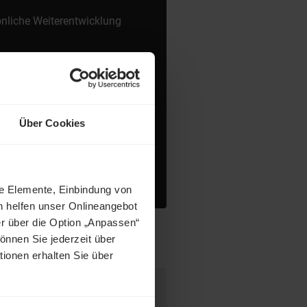
sönliche Weiterentwicklung
genehmer Team- und
bote sowie Bike-Leasing
Über Cookies
Stärkung des
und Vergünstigungen)
ne Elemente, Einbindung von
h helfen unser Onlineangebot
r über die Option „Anpassen“
önnen Sie jederzeit über
tionen erhalten Sie über