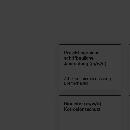
ojektmanager Mittel-
Projektingenieur
d Hochspannung
schiffbauliche
/w/d)
Ausrüstung (m/w/d)
Arbeitnehmerüberlassung,
stanstellung, Hamburg
Bremerhaven
hutztechniker
Bauleiter (m/w/d)
chspannung (m/w/d)
Korrosionsschutz