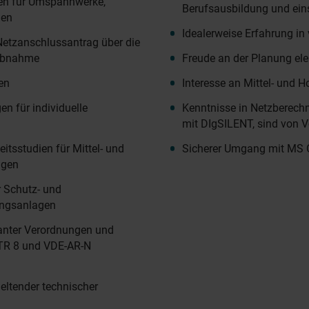
en für Umspannwerke,
Berufsausbildung und ein
nen
Idealerweise Erfahrung in
Netzanschlussantrag über die
iebnahme
Freude an der Planung el
en
Interesse an Mittel- und
n für individuelle
Kenntnisse in Netzberech
mit DIgSILENT, sind von Vo
eitsstudien für Mittel- und
Sicherer Umgang mit MS O
agen
 Schutz- und
ungsanlagen
anter Verordnungen und
 TR 8 und VDE-AR-N
geltender technischer