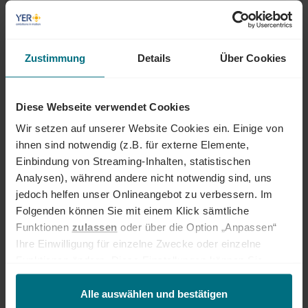
Egal ob als Junior, Professional oder Führungskraft: Wir begleiten den
gesamten Karriereweg. Bundesweit warten attraktive Jobs,
insbesondere in den Bereichen Mobility, Tech und Energy. Unser Ziel ist
Zustimmung
Details
Über Cookies
es dabei stets, das Perfect Match zwischen Talenten und
Unternehmen zu finden. Als Teil der YER Group wächst unser Angebot
an internationalen Services stetig weiter und eröffnet auch berufliche
Perspektiven über Ländergrenzen hinweg. Ob im Einsatz bei einem
Diese Webseite verwendet Cookies
renommierten Kundenunternehmen oder im internen Team von YER -
Wir setzen auf unserer Website Cookies ein. Einige von
bei uns beginnt der Weg zum Traumjob!
ihnen sind notwendig (z.B. für externe Elemente,
INTERESSIERT?
Einbindung von Streaming-Inhalten, statistischen
Analysen), während andere nicht notwendig sind, uns
Dann freuen wir uns über eine aussagekräftige Bewerbung inkl.
jedoch helfen unser Onlineangebot zu verbessern. Im
Gehaltsvorstellung und frühestem Eintrittstermin über unser
Onlineportal.
Folgenden können Sie mit einem Klick sämtliche
Funktionen
zulassen
oder über die Option „Anpassen“
Ihre Einwilligung für einzelne Zwecke oder einzelne
Jetzt bewerben
Funktionen ändern. Diese Einstellungen können Sie
jederzeit über unseren
Cookie-Hinweis
aufrufen
Deine Ansprechperson
und/oder nachträglich jederzeit anpassen. Weitere
Alle auswählen und bestätigen
Caroline Gehring