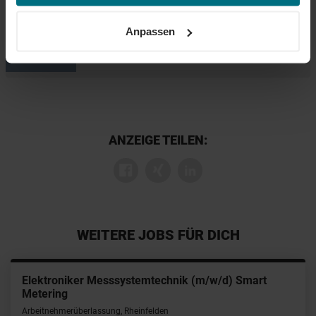
Informationen erhalten Sie über unseren
Cookie-Hinweis
+49 711 652 001 233
sowie unsere
Datenschutzerklärung
.
Anpassen
ANZEIGE TEILEN:
WEITERE JOBS FÜR DICH
Elektroniker Messsystemtechnik (m/w/d) Smart
Metering
Arbeitnehmerüberlassung, Rheinfelden