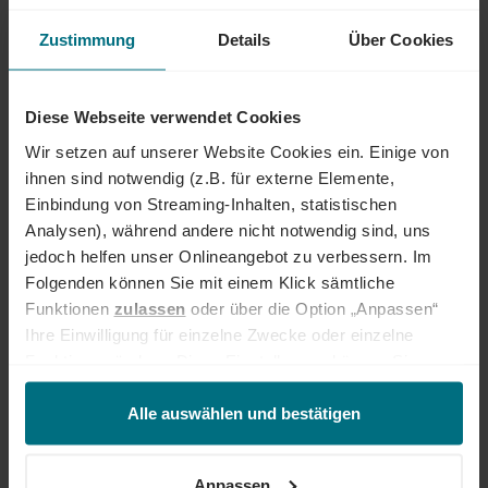
Unternehmen zu finden. Als Teil der YER Group wächst unser Angebot
an internationalen Services stetig weiter und eröffnet auch berufliche
Zustimmung
Details
Über Cookies
Perspektiven über Ländergrenzen hinweg. Ob im Einsatz bei einem
renommierten Kundenunternehmen oder im internen Team von YER -
bei uns beginnt der Weg zum Traumjob!
Diese Webseite verwendet Cookies
INTERESSIERT?
Wir setzen auf unserer Website Cookies ein. Einige von
ihnen sind notwendig (z.B. für externe Elemente,
Dann freuen wir uns über eine aussagekräftige Bewerbung inkl.
Einbindung von Streaming-Inhalten, statistischen
Gehaltsvorstellung und frühestem Eintrittstermin über unser
Analysen), während andere nicht notwendig sind, uns
Onlineportal. #YourNextStep
jedoch helfen unser Onlineangebot zu verbessern. Im
Folgenden können Sie mit einem Klick sämtliche
Jetzt bewerben
Funktionen
zulassen
oder über die Option „Anpassen“
Ihre Einwilligung für einzelne Zwecke oder einzelne
Deine Ansprechperson
Funktionen ändern. Diese Einstellungen können Sie
Jeffrey Bretthauer
jederzeit über unseren
Cookie-Hinweis
aufrufen
+49 234 927 821 18
und/oder nachträglich jederzeit anpassen. Weitere
Alle auswählen und bestätigen
Informationen erhalten Sie über unseren
Cookie-Hinweis
sowie unsere
Datenschutzerklärung
.
Anpassen