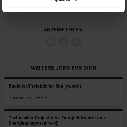
ANZEIGE TEILEN:
WEITERE JOBS FÜR DICH
Bauleiter/Projektleiter Bau (m/w/d)
Festanstellung, Hamburg
Technischer Projektleiter Energieinfrastruktur /
Energieanlagen (m/w/d)