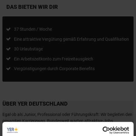
DAS BIETEN WIR DIR
37 Stunden / Woche
Eine attraktive Vergütung gemäß Erfahrung und Qualifikation
30 Urlaubstage
Ein Arbeitszeitkonto zum Freizeitausgleich
Vergünstigungen durch Corporate Benefits
ÜBER YER DEUTSCHLAND
Egal ob als Junior, Professional oder Führungskraft: Wir begleiten den
gesamten Karriereweg. Bundesweit warten attraktive Jobs,
insbesondere in den Bereichen Mobility, Tech und Energy. Unser Ziel ist
es dabei stets, das Perfect Match zwischen Talenten und