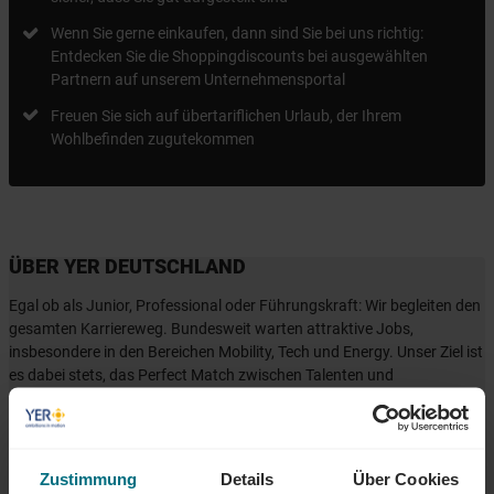
Wenn Sie gerne einkaufen, dann sind Sie bei uns richtig:
Entdecken Sie die Shoppingdiscounts bei ausgewählten
Partnern auf unserem Unternehmensportal
Freuen Sie sich auf übertariflichen Urlaub, der Ihrem
Wohlbefinden zugutekommen
ÜBER YER DEUTSCHLAND
Egal ob als Junior, Professional oder Führungskraft: Wir begleiten den
gesamten Karriereweg. Bundesweit warten attraktive Jobs,
insbesondere in den Bereichen Mobility, Tech und Energy. Unser Ziel ist
es dabei stets, das Perfect Match zwischen Talenten und
Unternehmen zu finden. Als Teil der YER Group wächst unser Angebot
an internationalen Services stetig weiter und eröffnet auch berufliche
Perspektiven über Ländergrenzen hinweg. Ob im Einsatz bei einem
renommierten Kundenunternehmen oder im internen Team von YER -
Zustimmung
Details
Über Cookies
bei uns beginnt der Weg zum Traumjob!