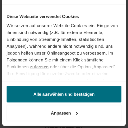
INTERESSIERT?
Diese Webseite verwendet Cookies
Dann freuen wir uns über eine aussagekräftige Bewerbung inkl.
Wir setzen auf unserer Website Cookies ein. Einige von
Gehaltsvorstellung und frühestem Eintrittstermin über unser
Onlineportal.
ihnen sind notwendig (z.B. für externe Elemente,
Einbindung von Streaming-Inhalten, statistischen
Analysen), während andere nicht notwendig sind, uns
Jetzt bewerben
jedoch helfen unser Onlineangebot zu verbessern. Im
Folgenden können Sie mit einem Klick sämtliche
Ihre Ansprechperson
Funktionen
zulassen
oder über die Option „Anpassen“
Joanna Gurbierz
Ihre Einwilligung für einzelne Zwecke oder einzelne
+49 234 927 821 25
Funktionen ändern. Diese Einstellungen können Sie
jederzeit über unseren
Cookie-Hinweis
aufrufen
und/oder nachträglich jederzeit anpassen. Weitere
Alle auswählen und bestätigen
Informationen erhalten Sie über unseren
Cookie-Hinweis
sowie unsere
Datenschutzerklärung
.
Anpassen