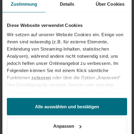
Perspektiven über Ländergrenzen hinweg. Ob im Einsatz bei einem
Zustimmung
Details
Über Cookies
renommierten Kundenunternehmen oder im internen Team von YER -
bei uns beginnt der Weg zum Traumjob!
Diese Webseite verwendet Cookies
INTERESSIERT?
Wir setzen auf unserer Website Cookies ein. Einige von
Dann freuen wir uns über eine aussagekräftige Bewerbung inkl.
ihnen sind notwendig (z.B. für externe Elemente,
Gehaltsvorstellung und frühestem Eintrittstermin über unser
Einbindung von Streaming-Inhalten, statistischen
Onlineportal.
Analysen), während andere nicht notwendig sind, uns
jedoch helfen unser Onlineangebot zu verbessern. Im
Jetzt bewerben
Folgenden können Sie mit einem Klick sämtliche
Funktionen
zulassen
oder über die Option „Anpassen“
Ihre Ansprechperson
Ihre Einwilligung für einzelne Zwecke oder einzelne
Pia Kratschmer
Funktionen ändern. Diese Einstellungen können Sie
+49 234 927 821 28
jederzeit über unseren
Cookie-Hinweis
aufrufen
und/oder nachträglich jederzeit anpassen. Weitere
Alle auswählen und bestätigen
Informationen erhalten Sie über unseren
Cookie-Hinweis
sowie unsere
Datenschutzerklärung
.
Anpassen