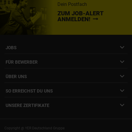
Dein Postfach
ZUM JOB-ALERT
ANMELDEN!
JOBS
Job- & Projektbörse
FÜR BEWERBER
Initiativbewerbung
Job Alert Anmeldung
Karriere-Newsletter
Interne Jobs
ÜBER UNS
Freelance Vermittlung
Interne Karriere
Mitarbeiter:innen Login
SO ERREICHST DU UNS
Unsere Standorte
YER Fakten
info@yer.de
Presse
UNSERE ZERTIFIKATE
+49 (0)89 540210-0
Philipp Riedel als Speaker
München
|
Stuttgart
Hamburg
|
Köln
Eventlocation DECK7
Bochum
|
Mannheim
Experts Talk
Nürnberg
|
Frankfurt
Copyright @ YER Deutschland Gruppe
Rostock
|
Berlin