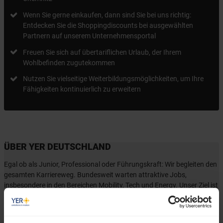
Wenn Sie gerne einkaufen, dann sind Sie bei uns richtig:
Entdecken Sie die Shoppingdiscounts bei ausgewählten
Partnern auf unserem Unternehmensportal
Freuen Sie sich auf übertariflichen Urlaub, der Ihrem
Wohlbefinden zugutekommen
Nutzen Sie vielseitige Weiterbildungsmöglichkeiten, um Ihre
Fähigkeiten kontinuierlich zu erweitern
ÜBER YER DEUTSCHLAND
Egal ob als Junior, Professional oder Führungskraft: Wir begleiten den
gesamten Karriereweg. Bundesweit warten attraktive Jobs,
insbesondere in den Bereichen Mobility, Tech und Energy. Unser Ziel ist
es dabei stets, das Perfect Match zwischen Talenten und
Unternehmen zu finden. Als Teil der YER Group wächst unser Angebot
an internationalen Services stetig weiter und eröffnet auch berufliche