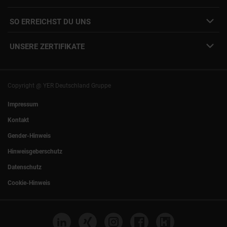
Interne Karriere
Mitarbeiter:innen Login
SO ERREICHST DU UNS
Unsere Standorte
YER Fakten
info@yer.de
Presse
UNSERE ZERTIFIKATE
+49 (0)89 540210-0
Philipp Riedel als Speaker
München
|
Stuttgart
Hamburg
|
Köln
Eventlocation DECK7
Bochum
|
Mannheim
Experts Talk
Nürnberg
|
Frankfurt
Copyright @ YER Deutschland Gruppe
Rostock
|
Berlin
Impressum
Kontakt
Gender-Hinweis
Hinweisgeberschutz
Datenschutz
Cookie-Hinweis