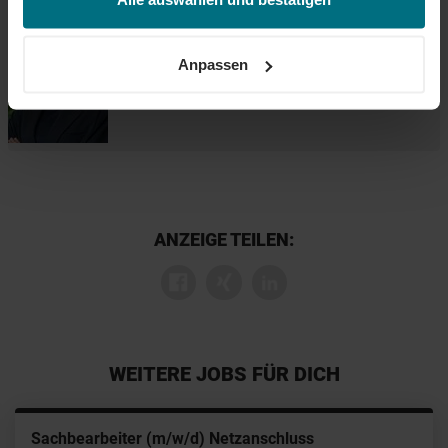
Informationen erhalten Sie über unseren
Cookie-Hinweis
Feyza Sofuoglu
sowie unsere
Datenschutzerklärung
.
+49 621 150 314 19
Anpassen
ANZEIGE TEILEN:
WEITERE JOBS FÜR DICH
Sachbearbeiter (m/w/d) Netzanschluss