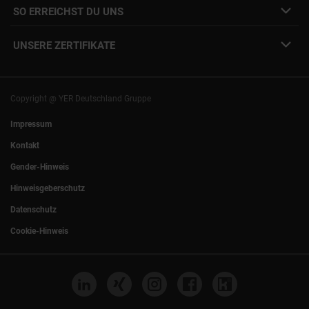
SO ERREICHST DU UNS
Unsere Standorte
YER Fakten
info@yer.de
Presse
UNSERE ZERTIFIKATE
+49 (0)89 540210-0
Philipp Riedel als Speaker
München
|
Stuttgart
Hamburg
|
Köln
Eventlocation DECK7
Bochum
|
Mannheim
Experts Talk
Nürnberg
|
Frankfurt
Copyright @ YER Deutschland Gruppe
Rostock
|
Berlin
Impressum
Kontakt
Gender-Hinweis
Hinweisgeberschutz
Datenschutz
Cookie-Hinweis