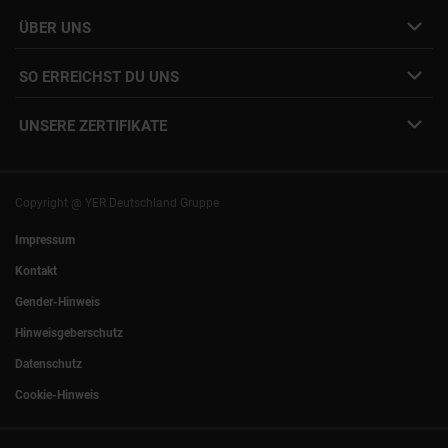
Job Alert Anmeldung
Karriere-Newsletter
Interne Jobs
ÜBER UNS
Freelance Vermittlung
Interne Karriere
Mitarbeiter:innen Login
SO ERREICHST DU UNS
Unsere Standorte
YER Fakten
info@yer.de
Presse
UNSERE ZERTIFIKATE
+49 (0)89 540210-0
Philipp Riedel als Speaker
München
|
Stuttgart
Hamburg
|
Köln
Eventlocation DECK7
Bochum
|
Mannheim
Experts Talk
Nürnberg
|
Frankfurt
Copyright @ YER Deutschland Gruppe
Rostock
|
Berlin
Impressum
Kontakt
Gender-Hinweis
Hinweisgeberschutz
Datenschutz
Cookie-Hinweis