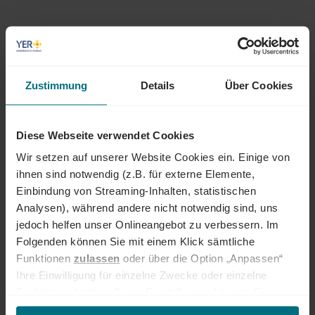
ÜBER YER DEUTSCHLAND
Egal ob als Junior, Professional oder Führungskraft: Wir begleiten den
gesamten Karriereweg. Bundesweit warten attraktive Jobs,
Zustimmung
Details
Über Cookies
insbesondere in den Bereichen Mobility, Tech und Energy. Unser Ziel ist
es dabei stets, das Perfect Match zwischen Talenten und
Unternehmen zu finden. Als Teil der YER Group wächst unser Angebot
Diese Webseite verwendet Cookies
an internationalen Services stetig weiter und eröffnet auch berufliche
Wir setzen auf unserer Website Cookies ein. Einige von
Perspektiven über Ländergrenzen hinweg. Ob im Einsatz bei einem
renommierten Kundenunternehmen oder im internen Team von YER -
ihnen sind notwendig (z.B. für externe Elemente,
bei uns beginnt der Weg zum Traumjob!
Einbindung von Streaming-Inhalten, statistischen
Analysen), während andere nicht notwendig sind, uns
INTERESSIERT?
jedoch helfen unser Onlineangebot zu verbessern. Im
Dann freuen wir uns über eine aussagekräftige Bewerbung inkl.
Folgenden können Sie mit einem Klick sämtliche
Gehaltsvorstellung und frühestem Eintrittstermin über unser
Funktionen
zulassen
oder über die Option „Anpassen“
Onlineportal.
Ihre Einwilligung für einzelne Zwecke oder einzelne
Funktionen ändern. Diese Einstellungen können Sie
Jetzt bewerben
jederzeit über unseren
Cookie-Hinweis
aufrufen