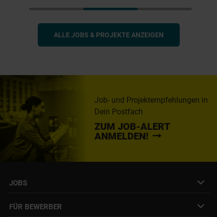
ALLE JOBS & PROJEKTE ANZEIGEN
Job- und Projektempfehlungen in
Dein Postfach
ZUM JOB-ALERT
ANMELDEN!
JOBS
Job- & Projektbörse
FÜR BEWERBER
Initiativbewerbung