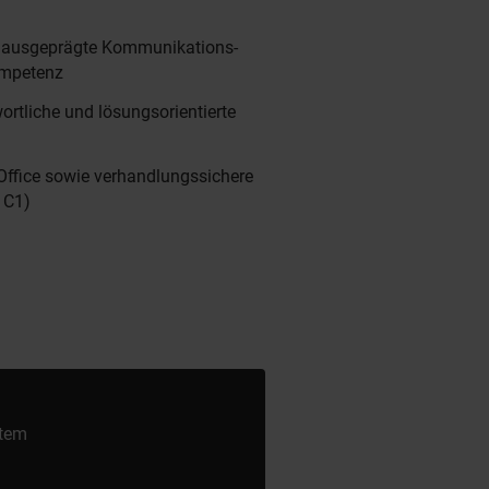
 ausgeprägte Kommunikations-
mpetenz
wortliche und lösungsorientierte
ffice sowie verhandlungssichere
 C1)
stem