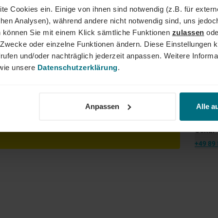
dergrenzen hinweg. Ob im Einsatz bei einem renommierten Kund
te Cookies ein. Einige von ihnen sind notwendig (z.B. für exter
der Weg zum Traumjob!
schen Analysen), während andere nicht notwendig sind, uns jedoc
 können Sie mit einem Klick sämtliche Funktionen
zulassen
ode
ne Zwecke oder einzelne Funktionen ändern. Diese Einstellungen k
Dein
rufen und/oder nachträglich jederzeit anpassen. Weitere Informa
sagekräftige Bewerbung inkl. Gehaltsvorstellung und
ie unsere
Datenschutzerklärung
.
r Onlineportal.
Anpassen
Alle a
Oskar 
+49 89 