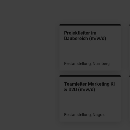
amleiter Einkauf
Projektleiter im
/w/d)
Baubereich (m/w/d)
tanstellung, Gräfelfing
Festanstellung, Nürnberg
chbearbeiter
Teamleiter Marketing KI
tzplanung (m/w/d)
& B2B (m/w/d)
beitnehmerüberlassung,
genfelden
Festanstellung, Nagold