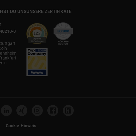
CHST DU UNS
UNSERE ZERTIFIKATE
e
540210-0
Stuttgart
Köln
annheim
Frankfurt
rlin
Cookie-Hinweis