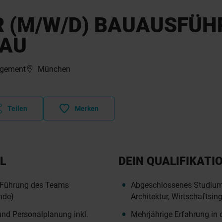
R (M/W/D) BAUAUSFÜ
BAU
agement
München
Teilen
Merken
L
DEIN QUALIFIKATI
e Führung des Teams
Abgeschlossenes Studium
ende)
Architektur, Wirtschaftsi
und Personalplanung inkl.
Mehrjährige Erfahrung in 