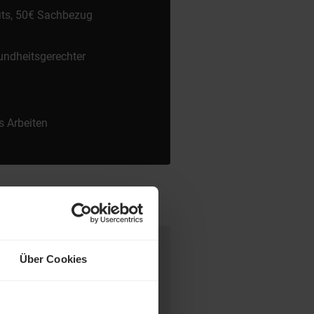
fits, 50€ Sachbezug
undheitsgerechter
s Arbeiten
Über Cookies
desweit warten attraktive Jobs,
ct Match zwischen Talenten und
tetig weiter und eröffnet auch