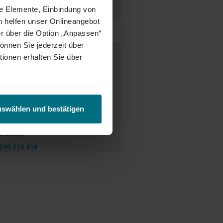
enunternehmen oder im internen
ne Elemente, Einbindung von
h helfen unser Onlineangebot
r über die Option „Anpassen“
önnen Sie jederzeit über
e Ansprechperson
tionen erhalten Sie über
uswählen und bestätigen
Hänelt
540 210 416