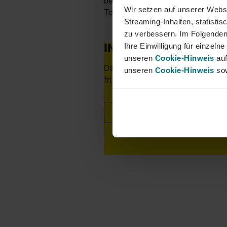
berufliche Perspektiven über Län
Wir setzen auf unserer Websi
Team von YER - bei uns beginnt 
Streaming-Inhalten, statisti
zu verbessern. Im Folgenden
INTERESSIERT?
Ihre Einwilligung für einzel
unseren
Cookie-Hinweis
auf
Dann freuen wir uns über eine aus
unseren
Cookie-Hinweis
sow
frühestem Eintrittstermin über unse
Jetzt bewerben