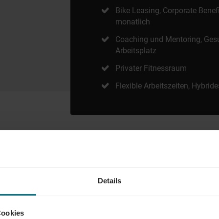
Bike Leasing, Corporate Bene
monatlich
Coaching und Mentoring, Ges
Arbeitsplatz
Privater Fitnessraum
Flexible Arbeitszeiten, Hybride
AND
Details
der Führungskraft: Wir begleiten den gesamten Karriereweg. Bun
lity, Tech und Energy. Unser Ziel ist es dabei stets, das Perfe
er YER Group wächst unser Angebot an internationalen Services s
Cookies