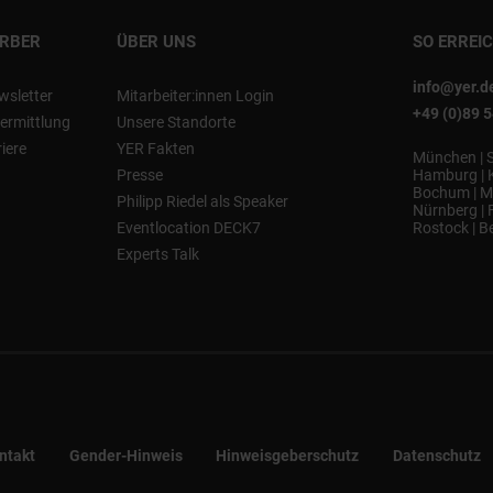
ERBER
ÜBER UNS
SO ERREI
info@yer.d
wsletter
Mitarbeiter:innen Login
+49 (0)89 
ermittlung
Unsere Standorte
riere
YER Fakten
München
|
Presse
Hamburg
|
Bochum
|
M
Philipp Riedel als Speaker
Nürnberg
|
Eventlocation DECK7
Rostock
|
Be
Experts Talk
ntakt
Gender-Hinweis
Hinweisgeberschutz
Datenschutz