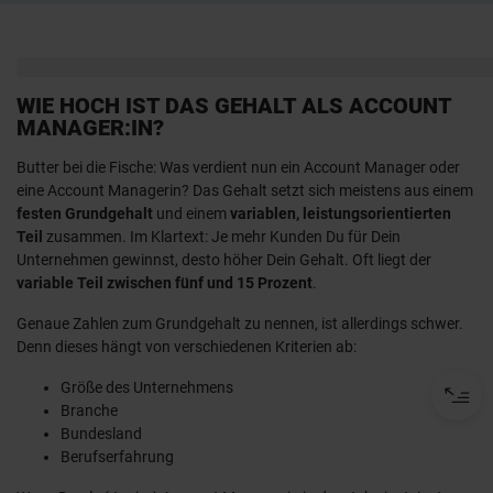
WIE HOCH IST DAS GEHALT ALS ACCOUNT
MANAGER:IN?
Butter bei die Fische: Was verdient nun ein Account Manager oder
eine Account Managerin? Das Gehalt setzt sich meistens aus einem
festen Grundgehalt
und einem
variablen, leistungsorientierten
1. Definition: Was ist ein:e Account Manager:in?
2. Welche Aufgaben habe ich als Account
Teil
zusammen. Im Klartext: Je mehr Kunden Du für Dein
Manager:in?
Unternehmen gewinnst, desto höher Dein Gehalt. Oft liegt der
3. Einsatzorte & Branchen: Wo kann ich als
Account Manager:in arbeiten?
variable Teil zwischen fünf und 15 Prozent
.
4. Wie unterscheiden sich Account Manager:innen
und Sales Manager:innen?
5. Wie wird man Account Manager:in?
Genaue Zahlen zum Grundgehalt zu nennen, ist allerdings schwer.
6. Welche Fähigkeiten brauche ich als Account
Manager:in?
Denn dieses hängt von verschiedenen Kriterien ab:
7. Account Manager:in bei AVANTGARDE Experts –
Herausforderungen und Tipps
Größe des Unternehmens
8. Wie hoch ist das Gehalt als Account
Manager:in?
Branche
Bundesland
Berufserfahrung