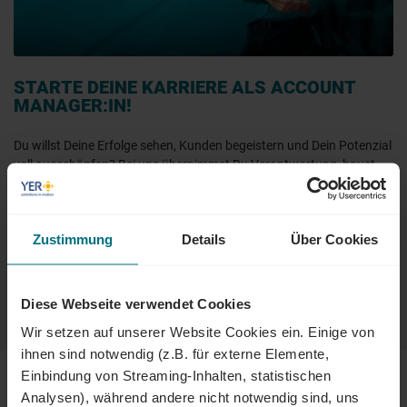
STARTE DEINE KARRIERE ALS ACCOUNT
MANAGER:IN!
Du willst Deine Erfolge sehen, Kunden begeistern und Dein Potenzial
voll ausschöpfen? Bei uns übernimmst Du Verantwortung, baust
starke Kundenbeziehungen auf und gewinnst Unternehmen in
Zukunftsbranchen wie Mobility, Tech und Energy.
Bewirb Dich jetzt bei uns als Sales Consultant und gestalte Deine
Zustimmung
Details
Über Cookies
Erfolgsgeschichte mit uns!
Diese Webseite verwendet Cookies
Jetzt als Sales Consultant durchstarten
Wir setzen auf unserer Website Cookies ein. Einige von
ihnen sind notwendig (z.B. für externe Elemente,
Einbindung von Streaming-Inhalten, statistischen
Analysen), während andere nicht notwendig sind, uns
EINSATZORTE & BRANCHEN: WO KANN ICH