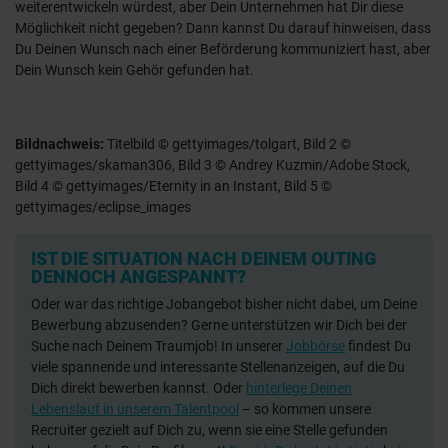
weiterentwickeln würdest, aber Dein Unternehmen hat Dir diese
Möglichkeit nicht gegeben? Dann kannst Du darauf hinweisen, dass
Du Deinen Wunsch nach einer Beförderung kommuniziert hast, aber
Dein Wunsch kein Gehör gefunden hat.
Bildnachweis:
Titelbild © gettyimages/tolgart, Bild 2 ©
gettyimages/skaman306, Bild 3 © Andrey Kuzmin/Adobe Stock,
Bild 4 © gettyimages/Eternity in an Instant, Bild 5 ©
gettyimages/eclipse_images
IST DIE SITUATION NACH DEINEM OUTING
DENNOCH ANGESPANNT?
Oder war das richtige Jobangebot bisher nicht dabei, um Deine
Bewerbung abzusenden? Gerne unterstützen wir Dich bei der
Suche nach Deinem Traumjob! In unserer
Jobbörse
findest Du
viele spannende und interessante Stellenanzeigen, auf die Du
Dich direkt bewerben kannst. Oder
hinterlege Deinen
Lebenslauf in unserem Talentpool
– so kommen unsere
Recruiter gezielt auf Dich zu, wenn sie eine Stelle gefunden