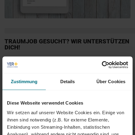
TRAUMJOB GESUCHT? WIR UNTERSTÜTZEN
DICH!
Debitorenbuchhalter (m/w/d)
Zustimmung
Details
Über Cookies
Arbeitnehmerüberlassung, Neu-Isenburg
Diese Webseite verwendet Cookies
International Recruiter (m/w/d)
Wir setzen auf unserer Website Cookies ein. Einige von
ihnen sind notwendig (z.B. für externe Elemente,
Arbeitnehmerüberlassung, Stuttgart
Einbindung von Streaming-Inhalten, statistischen
Analysen), während andere nicht notwendig sind, uns