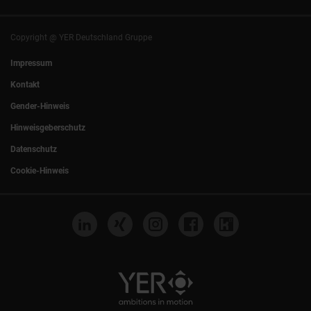
Hamburg
|
Köln
Eventlocation DECK7
Bochum
|
Mannheim
Experts Talk
Nürnberg
|
Frankfurt
Copyright @ YER Deutschland Gruppe
Rostock
|
Berlin
Impressum
Kontakt
Gender-Hinweis
Hinweisgeberschutz
Datenschutz
Cookie-Hinweis