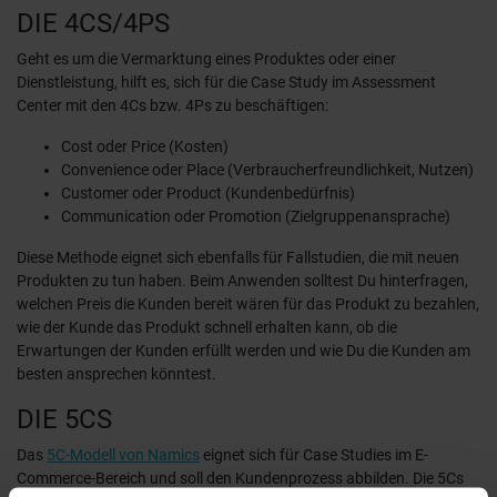
DIE 4CS/4PS
Geht es um die Vermarktung eines Produktes oder einer
Dienstleistung, hilft es, sich für die Case Study im Assessment
Center mit den 4Cs bzw. 4Ps zu beschäftigen:
Cost oder Price (Kosten)
Convenience oder Place (Verbraucherfreundlichkeit, Nutzen)
Customer oder Product (Kundenbedürfnis)
Communication oder Promotion (Zielgruppenansprache)
Diese Methode eignet sich ebenfalls für Fallstudien, die mit neuen
Produkten zu tun haben. Beim Anwenden solltest Du hinterfragen,
welchen Preis die Kunden bereit wären für das Produkt zu bezahlen,
wie der Kunde das Produkt schnell erhalten kann, ob die
Erwartungen der Kunden erfüllt werden und wie Du die Kunden am
besten ansprechen könntest.
DIE 5CS
Das
5C-Modell von Namics
eignet sich für Case Studies im E-
Commerce-Bereich und soll den Kundenprozess abbilden. Die 5Cs