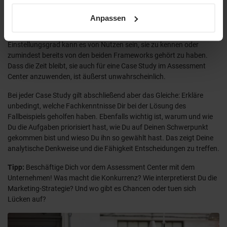
Mal angewandt zu haben. Du kennst vielleicht auch die
sowie unsere
Datenschutzerklärung
.
Frameworks
BCG-Matrix
oder
McKinsey-Methode
, die sich vor allem
Anpassen
dann eignen, wenn Du eine Portfolio-Analyse erstellen musst. Die
Anwendung dieser Methoden erfordert Erfahrung, je nach
Einstellungsgrad kann es von Nutzen sein, sie zu kennen oder
zumindest bereits von den beiden Frameworks gehört zu haben.
Dass die Zeit bleibt, sie auch für eine Case Study im Assessment
Center anzuwenden, ist äußerst unwahrscheinlich.
Bei jeder Case Study gilt abschließend aber das Gleiche: Erkläre
unbedingt, welche Fachkenntnisse Dir bei der Lösung des
Fallbeispiels geholfen haben. Ebenfalls wichtig ist, warum und wie
Du die Aufgaben priorisiert hast, wie Du auf Deinen Schwerpunkt
gekommen bist und wieso Du ihn so gewählt hast. Das zeigt Deine
analytische Denkweise und die Fähigkeit Entscheidungen zu treffen.
Tipp:
Beschäftige Dich vor dem Assessment Center mit dem
Unternehmen! Was macht die Konkurrenz? Wie interpretierst Du die
Marketing-Strategie? Und wo gibt es Chancen oder tuen sich
Lücken auf?