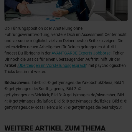
Ob Führungsposition oder Anstellung ohne
Führungsverantwortung, verstelle Dich im Assessment Center nicht
und versuche möglichst viel von Deiner besten Seite zu zeigen. Die
potenziellen neuen Arbeitgeber für Deinen gelungenen Auftritt
findest Du übrigens in der
AVANTGARDE Experts Jobbörse
! Fehlen
Dir noch die Basics für einen überzeugenden Auftritt, hilft Dir der
Artikel „
Überzeugen im Vorstellungsgespräch
“ mit psychologischen
Tricks bestimmt weiter.
Bildnachweis:
Titelbild: © gettyimages.de/YakobchukOlena; Bild 1:
© gettyimages.de/South_agency; Bild 2: ©
gettyimages.de/Sidekick; Bild 3: © gettyimages.de/skynesher; Bild
4: © gettyimages.de/laflor; Bild 5: © gettyimages.de/fizkes; Bild 6: ©
gettyimages.de/RossHelen; Bild 7: © gettyimages.de/bearsky23;
WEITERE ARTIKEL ZUM THEMA