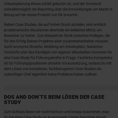
Urlaubsplanung etwas schief gelaufen ist, und der Vorstand
schnellstmöglich ein Reporting über die Entwicklungen am Markt in
Bezug auf ein neues Produkt von Dir erwartet.
Neben Case Studies, die auf hohen Druck abzielen, sind wirklich
problematische Situationen ebenfalls ein beliebtes Mittel, um
Bewerber zu testen. Zum Beispiel ein Streit zwischen Kollegen, die
für den Erfolg Deines Projektes aber zusammenarbeiten müssen.
Auch anonyme Streiche, Mobbing am Arbeitsplatz, Sexismus-
Vorwürfe oder das Kündigen von eigenen Mitarbeitern kommen für
eine Case Study für Führungskräfte in Frage. Fachliche Kompetenz
ist für Führungspositionen ohnehin Voraussetzung, sodass Du mit
dem Lösen von komplexen, fachbezogenen Case Studies als
zukünftiger Chef eigentlich keine Probleme haben solltest.
DOS AND DON’TS BEIM LÖSEN DER CASE
STUDY
Zum Schluss fassn wir nochmal kurz und knapp zusammen, was
Du bei einer Case Study im Assessment Center beachten musst.