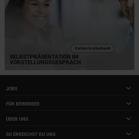
Karriere & Arbeitswelt
SELBSTPRÄSENTATION IM
VORSTELLUNGSGESPRÄCH
JOBS
Job- & Projektbörse
FÜR BEWERBER
Initiativbewerbung
Job Alert Anmeldung
Karriere-Newsletter
Interne Jobs
ÜBER UNS
Freelance Vermittlung
Interne Karriere
Mitarbeiter:innen Login
SO ERREICHST DU UNS
Unsere Standorte