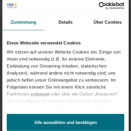
setzen sich zusammen aus:
Catch, deutsch „fangen“: Aufmerksamkeit schaffen
Conduct, deutsch „(beg)leiten, führen“: Interesse entwickeln
Zustimmung
Details
Über Cookies
Convince, deutsch „überzeugen“: Engagement erreichen und
Besucher überzeugen
Convert, deutsch „umwandeln“: Besucher zu Kunden machen
Diese Webseite verwendet Cookies
und Entscheidung forcieren
Connect, deutsch „verbinden“: Kunden zum Fan machen
Wir setzen auf unserer Website Cookies ein. Einige von
ihnen sind notwendig (z.B. für externe Elemente,
Überlege Dir anhand der 5Cs Maßnahmen für den zu bearbeitenden
Einbindung von Streaming-Inhalten, statistischen
Shop, so kannst Du Dich schneller auf die wichtigen Aspekte
konzentrieren.
Analysen), während andere nicht notwendig sind, uns
jedoch helfen unser Onlineangebot zu verbessern. Im
Folgenden können Sie mit einem Klick sämtliche
Funktionen
zulassen
oder über die Option „Anpassen“
CASE STUDY IM ASSESSMENT CENTER
Ihre Einwilligung für einzelne Zwecke oder einzelne
LÖSEN: ÜBUNG MACHT DEN MEISTER!
Funktionen ändern. Diese Einstellungen können Sie
Bereitest Du Dich auf das Assessment Center vor, dann sollte der
jederzeit über unseren
Cookie-Hinweis
aufrufen
Umgang mit Frameworks auch dazu gehören. Denn: Wenn Du
und/oder nachträglich jederzeit anpassen. Weitere
Alle auswählen und bestätigen
schnell agieren willst, ist es gut die Methoden bereits vorher ein paar
Informationen erhalten Sie über unseren
Cookie-Hinweis