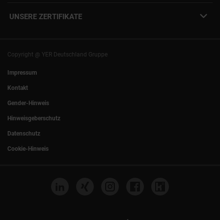
YER Fakten
info@yer.de
Presse
UNSERE ZERTIFIKATE
+49 (0)89 540210-0
Philipp Riedel als Speaker
München
|
Stuttgart
Hamburg
|
Köln
Eventlocation DECK7
Bochum
|
Mannheim
Experts Talk
Nürnberg
|
Frankfurt
Copyright @ YER Deutschland Gruppe
Rostock
|
Berlin
Impressum
Kontakt
Gender-Hinweis
Hinweisgeberschutz
Datenschutz
Cookie-Hinweis