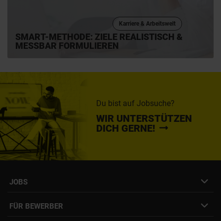
Karriere & Arbeitswelt
SMART-METHODE: ZIELE REALISTISCH &
MESSBAR FORMULIEREN
Du bist auf Jobsuche?
WIR UNTERSTÜTZEN
DICH GERNE!
JOBS
Job- & Projektbörse
FÜR BEWERBER
Initiativbewerbung
Job Alert Anmeldung
Karriere-Newsletter