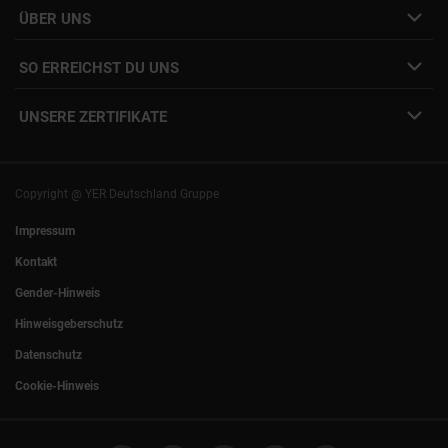
Interne Jobs
ÜBER UNS
Freelance Vermittlung
Interne Karriere
Mitarbeiter:innen Login
SO ERREICHST DU UNS
Unsere Standorte
YER Fakten
info@yer.de
Presse
UNSERE ZERTIFIKATE
+49 (0)89 540210-0
Philipp Riedel als Speaker
München
|
Stuttgart
Hamburg
|
Köln
Eventlocation DECK7
Bochum
|
Mannheim
Experts Talk
Nürnberg
|
Frankfurt
Copyright @ YER Deutschland Gruppe
Rostock
|
Berlin
Impressum
Kontakt
Gender-Hinweis
Hinweisgeberschutz
Datenschutz
Cookie-Hinweis