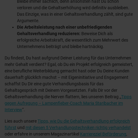
Bleibe immer sachlich, denn ansonsten hast Du schon
verloren und die Gehaltserhöhung wird definitiv ausbleiben.
Das Einzige, was in einer Gehaltsverhandlung zählt, sind gute
Argumente.
Die Arbeitsleistung nach einer unbefriedigenden
Gehaltsverhandlung reduzieren:
Beweise Dich als
erfolgreiche Arbeitskraft, die wesentlich zum Mehrwert des
Unternehmens beiträgt und bleibe hartnäckig.
Du findest, Du hast aufgrund Deiner Leistung für das Unternehmen
mehr Gehalt verdient? Egal, ob Du ein Projekt erfolgreich gemeistert,
eine berufliche Weiterbildung gemacht hast oder Du Deine Kunden
dauerhaft glücklich machst – mit Eigeninitiative und Engagement
schaffst Du Dir eine gute Verhandlungsbasis für das
Gehaltsgespräch mit Deinem Vorgesetzten. Falls Dir vor der
Gehaltsverhandlung die Nerven flattern, lies unseren Beitrag „
Tipps
gegen Aufregung – Lampenfieber-Coach Maria Staribacher im
Interview
“.
Lies auch unsere
Tipps, wie Du die Gehaltsverhandlung erfolgreich
führst
und
mit diesen 5 Verhandlungstechniken richtig verhandelst
oder erfahre in unserem Magazinartikel
Karriereziel Beförderung
,