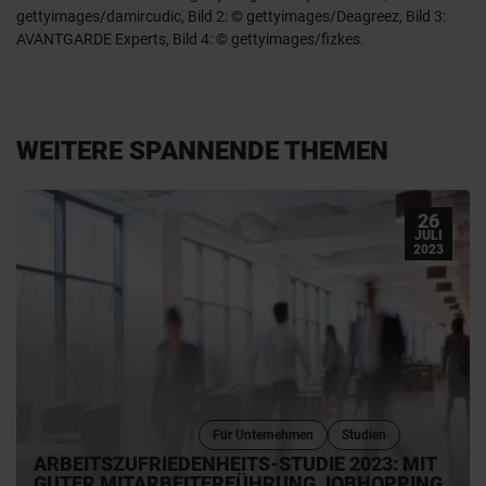
gettyimages/damircudic, Bild 2: © gettyimages/Deagreez, Bild 3:
AVANTGARDE Experts, Bild 4: © gettyimages/fizkes.
WEITERE SPANNENDE THEMEN
26
JULI
2023
Für Unternehmen
Studien
ARBEITSZUFRIEDENHEITS-STUDIE 2023: MIT
GUTER MITARBEITERFÜHRUNG JOBHOPPING