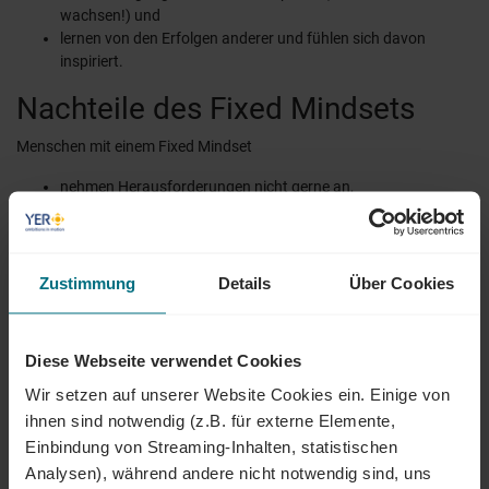
wachsen!) und
lernen von den Erfolgen anderer und fühlen sich davon
inspiriert.
Nachteile des Fixed Mindsets
Menschen mit einem Fixed Mindset
nehmen Herausforderungen nicht gerne an,
geben bei Hürden und Schwierigkeiten schnell auf,
sehen Anstrengungen als fruchtlos, um sich
weiterzuentwickeln,
sind im Umfang mit Fehlern unentspannt und
Zustimmung
Details
Über Cookies
fühlen sich von den Erfolgen anderer bedroht.
Diese Webseite verwendet Cookies
Wir setzen auf unserer Website Cookies ein. Einige von
ihnen sind notwendig (z.B. für externe Elemente,
Einbindung von Streaming-Inhalten, statistischen
Analysen), während andere nicht notwendig sind, uns