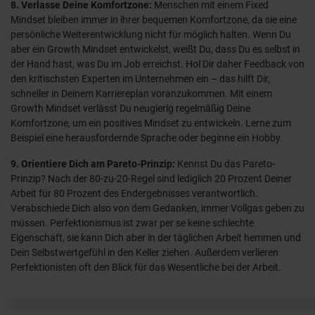
8. Verlasse Deine Komfortzone:
Menschen mit einem Fixed
Mindset bleiben immer in ihrer bequemen Komfortzone, da sie eine
persönliche Weiterentwicklung nicht für möglich halten. Wenn Du
aber ein Growth Mindset entwickelst, weißt Du, dass Du es selbst in
der Hand hast, was Du im Job erreichst. Hol Dir daher Feedback von
den kritischsten Experten im Unternehmen ein – das hilft Dir,
schneller in Deinem Karriereplan voranzukommen. Mit einem
Growth Mindset verlässt Du neugierig regelmäßig Deine
Komfortzone, um ein positives Mindset zu entwickeln. Lerne zum
Beispiel eine herausfordernde Sprache oder beginne ein Hobby.
9. Orientiere Dich am Pareto-Prinzip:
Kennst Du das Pareto-
Prinzip? Nach der 80-zu-20-Regel sind lediglich 20 Prozent Deiner
Arbeit für 80 Prozent des Endergebnisses verantwortlich.
Verabschiede Dich also von dem Gedanken, immer Vollgas geben zu
müssen. Perfektionismus ist zwar per se keine schlechte
Eigenschaft, sie kann Dich aber in der täglichen Arbeit hemmen und
Dein Selbstwertgefühl in den Keller ziehen. Außerdem verlieren
Perfektionisten oft den Blick für das Wesentliche bei der Arbeit.