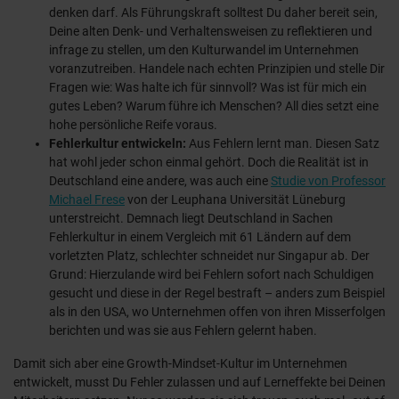
denken darf. Als Führungskraft solltest Du daher bereit sein,
Deine alten Denk- und Verhaltensweisen zu reflektieren und
infrage zu stellen, um den Kulturwandel im Unternehmen
voranzutreiben. Handele nach echten Prinzipien und stelle Dir
Fragen wie: Was halte ich für sinnvoll? Was ist für mich ein
gutes Leben? Warum führe ich Menschen? All dies setzt eine
hohe persönliche Reife voraus.
Fehlerkultur entwickeln:
Aus Fehlern lernt man. Diesen Satz
hat wohl jeder schon einmal gehört. Doch die Realität ist in
Deutschland eine andere, was auch eine
Studie von Professor
Michael Frese
von der Leuphana Universität Lüneburg
unterstreicht. Demnach liegt Deutschland in Sachen
Fehlerkultur in einem Vergleich mit 61 Ländern auf dem
vorletzten Platz, schlechter schneidet nur Singapur ab. Der
Grund: Hierzulande wird bei Fehlern sofort nach Schuldigen
gesucht und diese in der Regel bestraft – anders zum Beispiel
als in den USA, wo Unternehmen offen von ihren Misserfolgen
berichten und was sie aus Fehlern gelernt haben.
Damit sich aber eine Growth-Mindset-Kultur im Unternehmen
entwickelt, musst Du Fehler zulassen und auf Lerneffekte bei Deinen