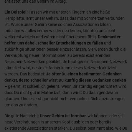
entlastet uns das Gehirn im Alltag.
Ein Beispiel:
Fassen wir mit unseren Fingern an eine heiße
Herdplatte, lernt unser Gehirn, dass das mit Schmerzen verbunden
ist. Würde unser Gehirn keine solchen Assoziationen bilden,
müssten wir alles immer wieder neu lernen, könnten uns nicht
weiterentwickeln und wären nicht überlebensfähig.
Denkmuster
helfen uns dabei, schneller Entscheidungen zu fällen
und
zukünftige Situationen besser einzuschätzen. Sie werden durch die
Verknüpfung neuer Informationen zu bereits existierenden
Neuronen-Netzwerken gebildet. Je häufiger ein Neuronen-Netzwerk
stimuliert wird, desto einfacher kann dieses Netzwerk aktiviert
werden. Das bedeutet:
Je öfter Du einen bestimmten Gedanken
denkst, desto schneller wirst Du künftig diesen Gedanken denken
– gelernt ist schließlich gelernt. Wenn Dir ständig eingetrichtert wird,
dass Du nicht gut in Mathe bist, dann wirst Du das irgendwann
glauben. Und es erst gar nicht mehr versuchen, Dich anzustrengen,
um das zu ändern.
Die gute Nachricht:
Unser Gehirn ist formbar
, wir können jederzeit
neue Verbindungen in unserem Kopf ausbilden oder bereits
existierende Assoziationen stärken. Du selbst bestimmt also, wie Du