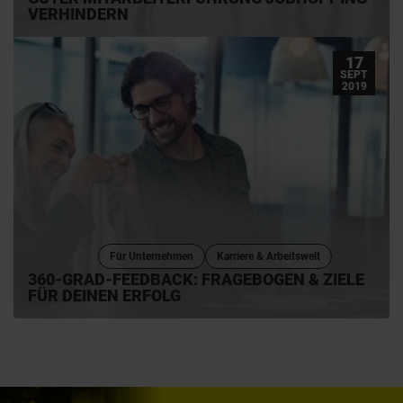
VERHINDERN
17
SEPT
2019
Für Unternehmen
Karriere & Arbeitswelt
360-GRAD-FEEDBACK: FRAGEBOGEN & ZIELE
FÜR DEINEN ERFOLG