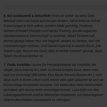
6. Sei ausdauernd & beharrlich:
Eines ist sicher: Du wirst Dein
Mindset nicht von heute auf morgen ändern. Setze keine zu hohen
Erwartungen in Dich selbst, sondern bleib geduldig. Positives
Denken erfordert Disziplin und hartes Training, um die negativen
Glaubenssätze in Deinem Kopf zu brechen. Albert Einstein soll
einmal gesagt haben: Nur wer beginnt, anders zu denken, darf mit
Veränderungen rechnen. Und Daniel Coyle hat in seinem Buch „Die
Talent-Lüge: Warum wir (fast) alles erreichen können“ gezeigt, dass
Talent durchaus lernbar ist.
7. Finde Vorbilder:
Suche Dir Persönlichkeiten als Vorbilder, die
zeigen, dass man es im Leben zu etwas bringen kann, wenn man
sich nur anstrengt (Bill Gates, Elon Musk, Barack Obama etc.). Und
dass auch in ihrem Leben nicht immer alles glatt gelaufen ist und sie
Rückschläge einstecken mussten. Der kleine aber feine Unterschied:
sie haben sich davon nicht entmutigen lassen. Lass Dich von den
Lebensgeschichten solcher Menschen inspirieren, um Deine eigenen
Ziele im Berufsleben konsequent zu verfolgen.