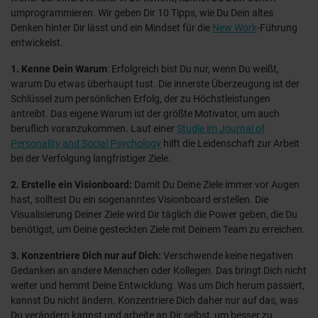
umprogrammieren. Wir geben Dir 10 Tipps, wie Du Dein altes
Denken hinter Dir lässt und ein Mindset für die
New Work
-Führung
entwickelst.
1. Kenne Dein Warum
: Erfolgreich bist Du nur, wenn Du weißt,
warum Du etwas überhaupt tust. Die innerste Überzeugung ist der
Schlüssel zum persönlichen Erfolg, der zu Höchstleistungen
antreibt. Das eigene Warum ist der größte Motivator, um auch
beruflich voranzukommen. Laut einer
Studie im Journal of
Personality and Social Psychology
hilft die Leidenschaft zur Arbeit
bei der Verfolgung langfristiger Ziele.
2. Erstelle ein Visionboard:
Damit Du Deine Ziele immer vor Augen
hast, solltest Du ein sogenanntes Visionboard erstellen. Die
Visualisierung Deiner Ziele wird Dir täglich die Power geben, die Du
benötigst, um Deine gesteckten Ziele mit Deinem Team zu erreichen.
3. Konzentriere Dich nur auf Dich:
Verschwende keine negativen
Gedanken an andere Menschen oder Kollegen. Das bringt Dich nicht
weiter und hemmt Deine Entwicklung. Was um Dich herum passiert,
kannst Du nicht ändern. Konzentriere Dich daher nur auf das, was
Du verändern kannst und arbeite an Dir selbst, um besser zu