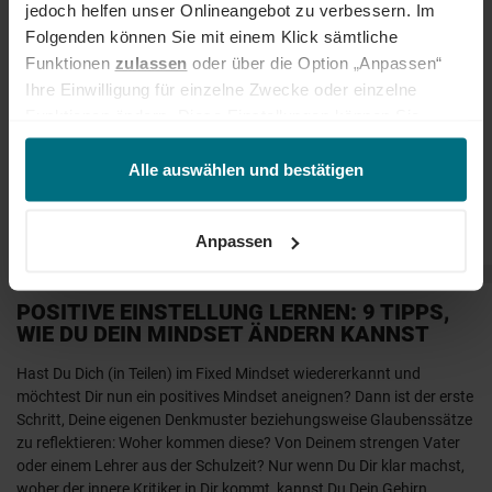
jedoch helfen unser Onlineangebot zu verbessern. Im
Folgenden können Sie mit einem Klick sämtliche
Funktionen
zulassen
oder über die Option „Anpassen“
Ihre Einwilligung für einzelne Zwecke oder einzelne
Funktionen ändern. Diese Einstellungen können Sie
jederzeit über unseren
Cookie-Hinweis
aufrufen
und/oder nachträglich jederzeit anpassen. Weitere
Alle auswählen und bestätigen
Informationen erhalten Sie über unseren
Cookie-Hinweis
sowie unsere
Datenschutzerklärung
.
Anpassen
POSITIVE EINSTELLUNG LERNEN: 9 TIPPS,
WIE DU DEIN MINDSET ÄNDERN KANNST
Hast Du Dich (in Teilen) im Fixed Mindset wiedererkannt und
möchtest Dir nun ein positives Mindset aneignen? Dann ist der erste
Schritt, Deine eigenen Denkmuster beziehungsweise Glaubenssätze
zu reflektieren: Woher kommen diese? Von Deinem strengen Vater
oder einem Lehrer aus der Schulzeit? Nur wenn Du Dir klar machst,
woher der innere Kritiker in Dir kommt, kannst Du Dein Gehirn