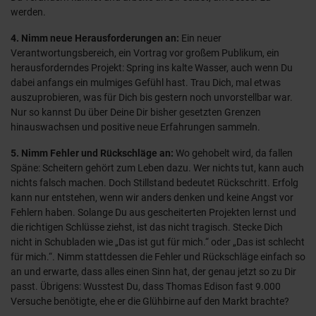
werden.
4. Nimm neue Herausforderungen an:
Ein neuer
Verantwortungsbereich, ein Vortrag vor großem Publikum, ein
herausforderndes Projekt: Spring ins kalte Wasser, auch wenn Du
dabei anfangs ein mulmiges Gefühl hast. Trau Dich, mal etwas
auszuprobieren, was für Dich bis gestern noch unvorstellbar war.
Nur so kannst Du über Deine Dir bisher gesetzten Grenzen
hinauswachsen und positive neue Erfahrungen sammeln.
5. Nimm Fehler und Rückschläge an:
Wo gehobelt wird, da fallen
Späne: Scheitern gehört zum Leben dazu. Wer nichts tut, kann auch
nichts falsch machen. Doch Stillstand bedeutet Rückschritt. Erfolg
kann nur entstehen, wenn wir anders denken und keine Angst vor
Fehlern haben. Solange Du aus gescheiterten Projekten lernst und
die richtigen Schlüsse ziehst, ist das nicht tragisch. Stecke Dich
nicht in Schubladen wie „Das ist gut für mich.“ oder „Das ist schlecht
für mich.“. Nimm stattdessen die Fehler und Rückschläge einfach so
an und erwarte, dass alles einen Sinn hat, der genau jetzt so zu Dir
passt. Übrigens: Wusstest Du, dass Thomas Edison fast 9.000
Versuche benötigte, ehe er die Glühbirne auf den Markt brachte?